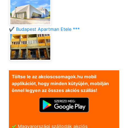
✔️ Budapest Apartman Etele ***
Töltse le az akcioscsomagok.hu mobil
applikációt, hogy minden kütyüjén, mobilján
önnel legyen az összes akciós szállás!
Magyarországi szállodák akciós