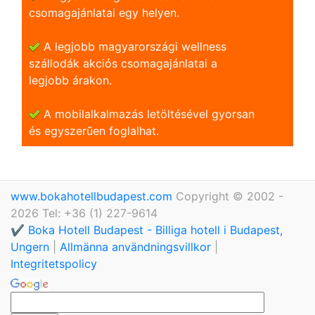
csomagajánlatai egy helyen.
A legjobb magyarországi wellness
szállodák akciós csomagajánlatai a
legjobb árakon.
A mobilalkalmazás letöltésével gyorsan
és egyszerũen foglalhat.
www.bokahotellbudapest.com
Copyright © 2002 -
2026 Tel: +36 (1) 227-9614
✔️ Boka Hotell Budapest - Billiga hotell i Budapest,
Ungern
|
Allmänna användningsvillkor
|
Integritetspolicy