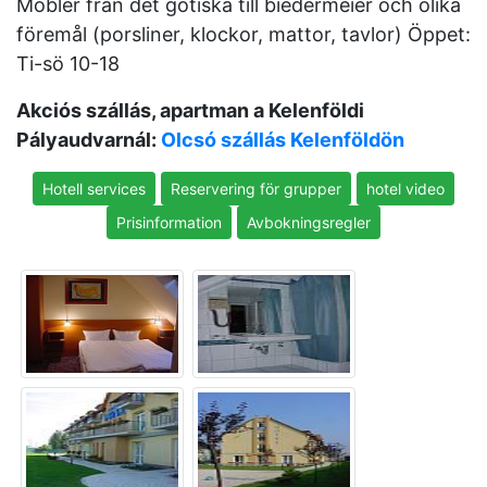
Möbler från det gotiska till biedermeier och olika
föremål (porsliner, klockor, mattor, tavlor) Öppet:
Ti-sö 10-18
Akciós szállás, apartman a Kelenföldi
Pályaudvarnál:
Olcsó szállás Kelenföldön
Hotell services
Reservering för grupper
hotel video
Prisinformation
Avbokningsregler