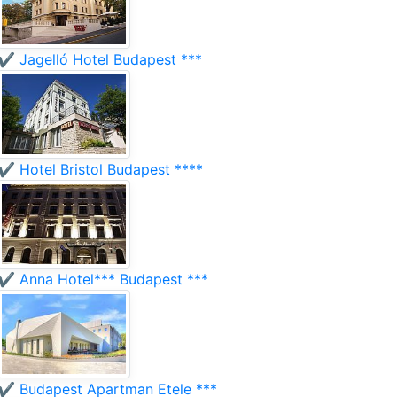
✔️ Jagelló Hotel Budapest ***
✔️ Hotel Bristol Budapest ****
✔️ Anna Hotel*** Budapest ***
✔️ Budapest Apartman Etele ***