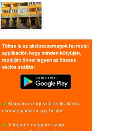
Töltse le az akcioscsomagok.hu mobil
applikációt, hogy minden kütyüjén,
mobilján önnel legyen az összes
akciós szállás!
Magyarországi szállodák akciós
csomagajánlatai egy helyen.
A legjobb magyarországi