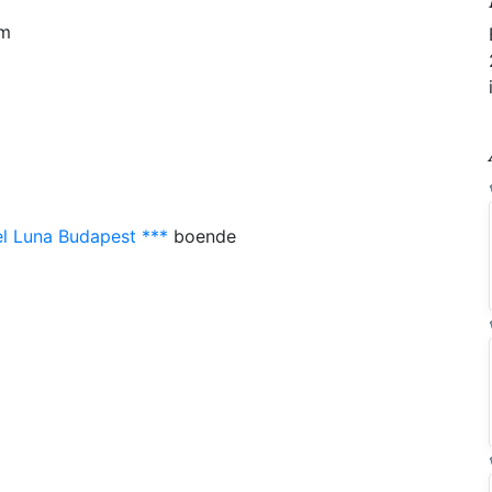
um
l Luna Budapest ***
boende