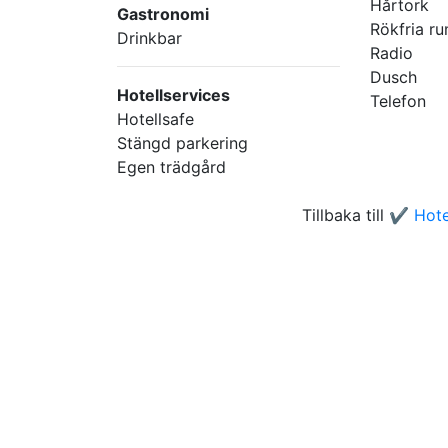
Hårtork
Gastronomi
Rökfria r
Drinkbar
Radio
Dusch
Hotellservices
Telefon
Hotellsafe
Stängd parkering
Egen trädgård
Tillbaka till
✔️ Hote