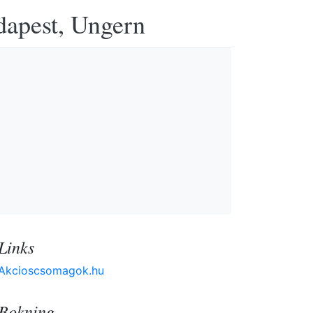
udapest, Ungern
Links
Akcioscsomagok.hu
Bokning