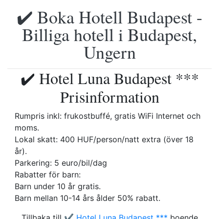
✔️ Boka Hotell Budapest -
Billiga hotell i Budapest,
Ungern
✔️ Hotel Luna Budapest ***
Prisinformation
Rumpris inkl: frukostbuffé, gratis WiFi Internet och
moms.
Lokal skatt: 400 HUF/person/natt extra (över 18
år).
Parkering: 5 euro/bil/dag
Rabatter för barn:
Barn under 10 år gratis.
Barn mellan 10-14 års ålder 50% rabatt.
Tillbaka till
✔️ Hotel Luna Budapest ***
boende