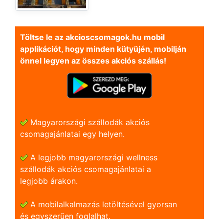
Töltse le az akcioscsomagok.hu mobil
applikációt, hogy minden kütyüjén, mobilján
önnel legyen az összes akciós szállás!
Magyarországi szállodák akciós
csomagajánlatai egy helyen.
A legjobb magyarországi wellness
szállodák akciós csomagajánlatai a
legjobb árakon.
A mobilalkalmazás letöltésével gyorsan
és egyszerũen foglalhat.