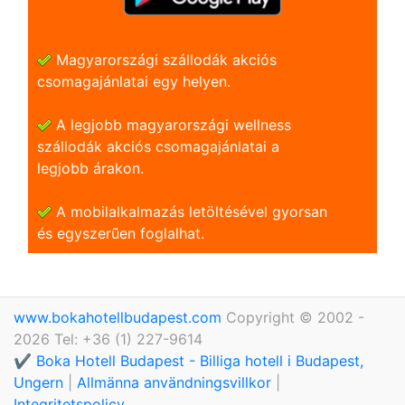
Magyarországi szállodák akciós
csomagajánlatai egy helyen.
A legjobb magyarországi wellness
szállodák akciós csomagajánlatai a
legjobb árakon.
A mobilalkalmazás letöltésével gyorsan
és egyszerũen foglalhat.
www.bokahotellbudapest.com
Copyright © 2002 -
2026 Tel: +36 (1) 227-9614
✔️ Boka Hotell Budapest - Billiga hotell i Budapest,
Ungern
|
Allmänna användningsvillkor
|
Integritetspolicy