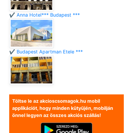
✔️ Anna Hotel*** Budapest ***
✔️ Budapest Apartman Etele ***
Töltse le az akcioscsomagok.hu mobil
applikációt, hogy minden kütyüjén, mobilján
önnel legyen az összes akciós szállás!