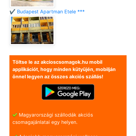
✔️ Budapest Apartman Etele ***
Töltse le az akcioscsomagok.hu mobil
applikációt, hogy minden kütyüjén, mobilján
önnel legyen az összes akciós szállás!
Magyarországi szállodák akciós
csomagajánlatai egy helyen.