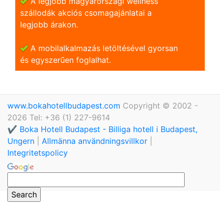
A legjobb magyarországi wellness
szállodák akciós csomagajánlatai a
legjobb árakon.
A mobilalkalmazás letöltésével gyorsan
és egyszerũen foglalhat.
www.bokahotellbudapest.com
Copyright © 2002 -
2026 Tel: +36 (1) 227-9614
✔️ Boka Hotell Budapest - Billiga hotell i Budapest,
Ungern
|
Allmänna användningsvillkor
|
Integritetspolicy