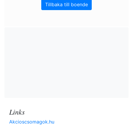
Tillbaka till boende
Links
Akcioscsomagok.hu