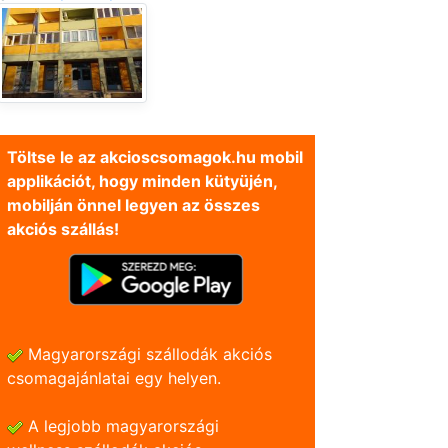
Töltse le az akcioscsomagok.hu mobil
applikációt, hogy minden kütyüjén,
mobilján önnel legyen az összes
akciós szállás!
Magyarországi szállodák akciós
csomagajánlatai egy helyen.
A legjobb magyarországi