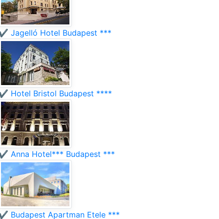
✔️ Jagelló Hotel Budapest ***
✔️ Hotel Bristol Budapest ****
✔️ Anna Hotel*** Budapest ***
✔️ Budapest Apartman Etele ***