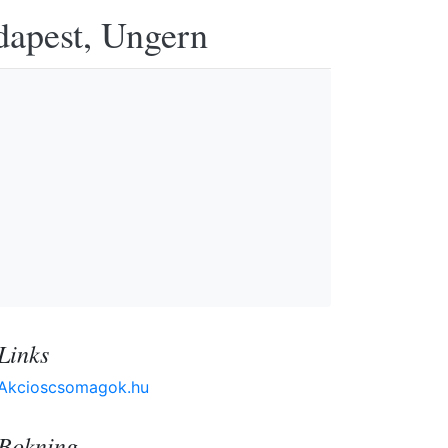
udapest, Ungern
Links
Akcioscsomagok.hu
Bokning