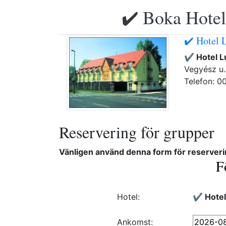
✔️ Boka Hotell
✔️ Hotel 
✔️ Hotel 
Vegyész u. 
Telefon: 0
Reservering för grupper
Vänligen använd denna form för reserveri
F
Hotel:
✔️ Hote
Ankomst: