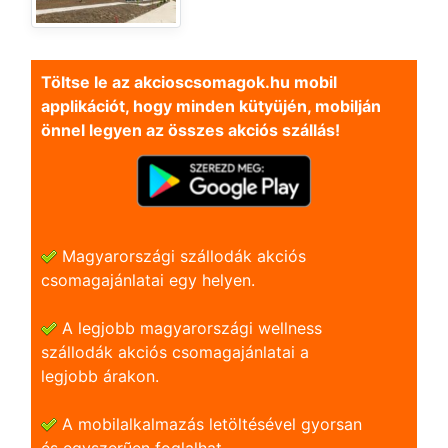
Töltse le az akcioscsomagok.hu mobil
applikációt, hogy minden kütyüjén, mobilján
önnel legyen az összes akciós szállás!
Magyarországi szállodák akciós
csomagajánlatai egy helyen.
A legjobb magyarországi wellness
szállodák akciós csomagajánlatai a
legjobb árakon.
A mobilalkalmazás letöltésével gyorsan
és egyszerũen foglalhat.