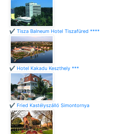
✔️ Tisza Balneum Hotel Tiszafüred ****
✔️ Hotel Kakadu Keszthely ***
✔️ Fried Kastélyszálló Simontornya