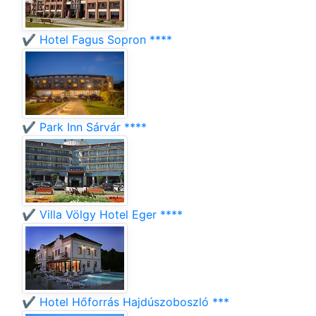
✔️ Hotel Fagus Sopron ****
✔️ Park Inn Sárvár ****
✔️ Villa Völgy Hotel Eger ****
✔️ Hotel Hőforrás Hajdúszoboszló ***