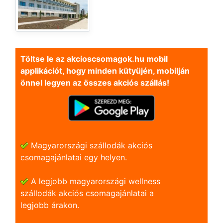
Töltse le az akcioscsomagok.hu mobil
applikációt, hogy minden kütyüjén, mobilján
önnel legyen az összes akciós szállás!
Magyarországi szállodák akciós
csomagajánlatai egy helyen.
A legjobb magyarországi wellness
szállodák akciós csomagajánlatai a
legjobb árakon.