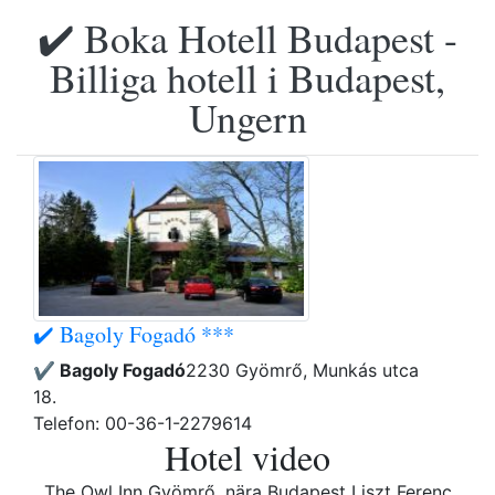
✔️ Boka Hotell Budapest -
Billiga hotell i Budapest,
Ungern
✔️ Bagoly Fogadó ***
✔️ Bagoly Fogadó
2230 Gyömrő, Munkás utca
18.
Telefon: 00-36-1-2279614
Hotel video
The Owl Inn Gyömrő, nära Budapest Liszt Ferenc