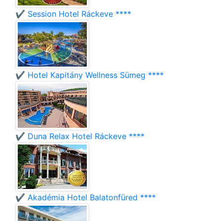
✔️ Session Hotel Ráckeve ****
✔️ Hotel Kapitány Wellness Sümeg ****
✔️ Duna Relax Hotel Ráckeve ****
✔️ Akadémia Hotel Balatonfüred ****