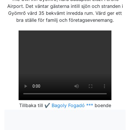
Airport. Det väntar gästerna intill sjön och stranden i
Gyömrő värd 35 bekvämt inredda rum. Värd ger ett
bra ställe för familj och företagsevenemang.
Tillbaka till
✔️ Bagoly Fogadó ***
boende