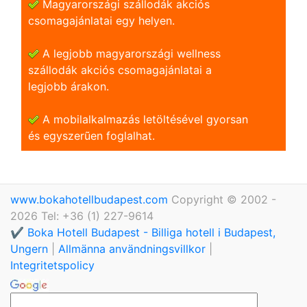
Magyarországi szállodák akciós
csomagajánlatai egy helyen.
A legjobb magyarországi wellness
szállodák akciós csomagajánlatai a
legjobb árakon.
A mobilalkalmazás letöltésével gyorsan
és egyszerũen foglalhat.
www.bokahotellbudapest.com
Copyright © 2002 -
2026 Tel: +36 (1) 227-9614
✔️ Boka Hotell Budapest - Billiga hotell i Budapest,
Ungern
|
Allmänna användningsvillkor
|
Integritetspolicy