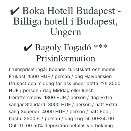
✔️ Boka Hotell Budapest -
Billiga hotell i Budapest,
Ungern
✔️ Bagoly Fogadó ***
Prisinformation
I rumspriset ingår boende, turistskatt och moms.
Frukost: 1500 HUF / person / dag Halvpension
(frukost och middag för oss under detta ??): 3000
HUF / person / dag Middag eller lunch,
trerättersmeny: 1800 EUR / person / dag Extra
sängar Standard: 3000 HUF / person / natt Extra
säng Superior: 4000 HUF / person / natt Pool,
bastu: 2500 € / person / dag Log 14: 00-24: 00
Out: 11: 00 50% deposition betalas vid bokning.