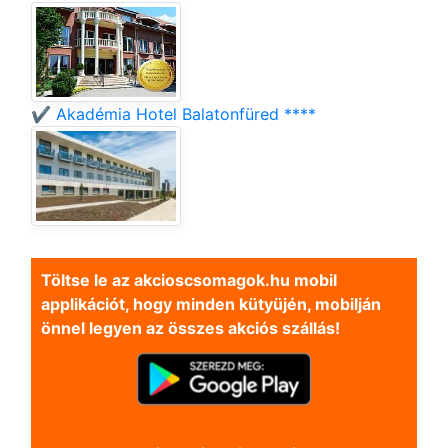
✔️ Akadémia Hotel Balatonfüred ****
Töltse le az akcioscsomagok.hu mobil
applikációt, hogy minden kütyüjén, mobilján
önnel legyen az összes akciós szállás!