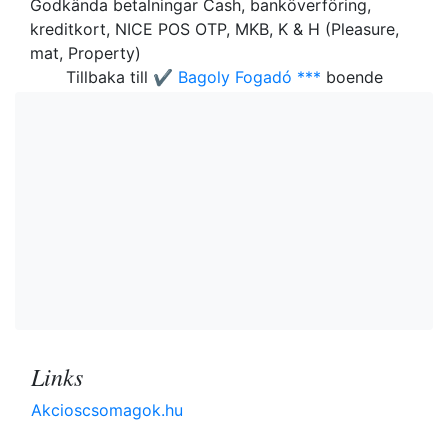
Godkända betalningar Cash, banköverföring,
kreditkort, NICE POS OTP, MKB, K & H (Pleasure,
mat, Property)
Tillbaka till
✔️ Bagoly Fogadó ***
boende
Links
Akcioscsomagok.hu