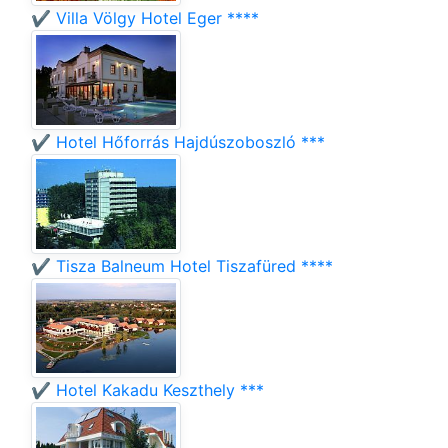
✔️ Villa Völgy Hotel Eger ****
✔️ Hotel Hőforrás Hajdúszoboszló ***
✔️ Tisza Balneum Hotel Tiszafüred ****
✔️ Hotel Kakadu Keszthely ***