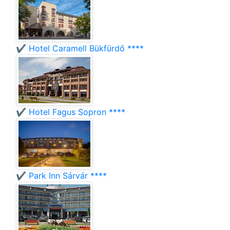
✔️ Hotel Caramell Bükfürdő ****
✔️ Hotel Fagus Sopron ****
✔️ Park Inn Sárvár ****