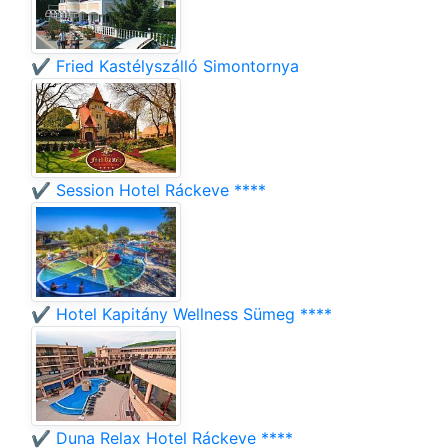
✔️ Fried Kastélyszálló Simontornya
✔️ Session Hotel Ráckeve ****
✔️ Hotel Kapitány Wellness Sümeg ****
✔️ Duna Relax Hotel Ráckeve ****