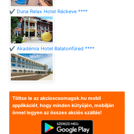
✔️ Duna Relax Hotel Ráckeve ****
✔️ Akadémia Hotel Balatonfüred ****
Töltse le az akcioscsomagok.hu mobil
applikációt, hogy minden kütyüjén, mobilján
önnel legyen az összes akciós szállás!