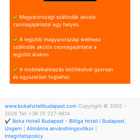
Magyarországi szállodák akciós
csomagajánlatai egy helyen.
A legjobb magyarországi wellness
szállodák akciós csomagajánlatai a
legjobb árakon.
A mobilalkalmazás letöltésével gyorsan
és egyszerũen foglalhat.
www.bokahotellbudapest.com
Copyright © 2002 -
2026 Tel: +36 (1) 227-9614
✔️ Boka Hotell Budapest - Billiga hotell i Budapest,
Ungern
|
Allmänna användningsvillkor
|
Integritetspolicy