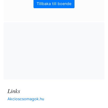
Tillbaka till boende
Links
Akcioscsomagok.hu