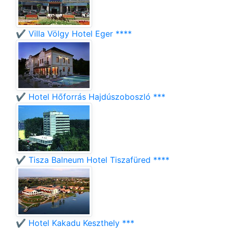
✔️ Villa Völgy Hotel Eger ****
✔️ Hotel Hőforrás Hajdúszoboszló ***
✔️ Tisza Balneum Hotel Tiszafüred ****
✔️ Hotel Kakadu Keszthely ***