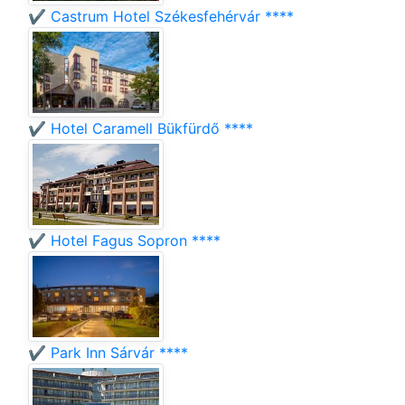
✔️ Castrum Hotel Székesfehérvár ****
✔️ Hotel Caramell Bükfürdő ****
✔️ Hotel Fagus Sopron ****
✔️ Park Inn Sárvár ****