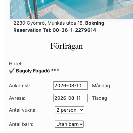
2230 Gyömrő, Munkás utca 18.
Bokning
Reservation Tel: 00-36-1-2279614
Förfrågan
Hotel:
✔️ Bagoly Fogadó ***
Ankomst:
Måndag
Avresa:
Tisdag
Antal vuxna:
Antal barn: