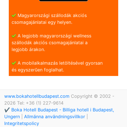
Magyarországi szállodák akciós
csomagajánlatai egy helyen.
A legjobb magyarországi wellness
szállodák akciós csomagajánlatai a
legjobb árakon.
A mobilalkalmazás letöltésével gyorsan
és egyszerũen foglalhat.
www.bokahotellbudapest.com
Copyright © 2002 -
2026 Tel: +36 (1) 227-9614
✔️ Boka Hotell Budapest - Billiga hotell i Budapest,
Ungern
|
Allmänna användningsvillkor
|
Integritetspolicy