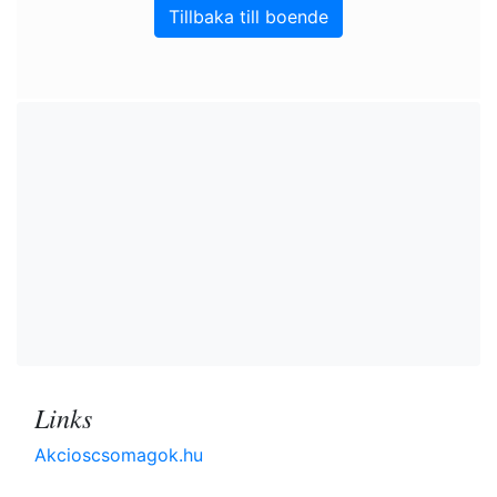
Tillbaka till boende
Links
Akcioscsomagok.hu