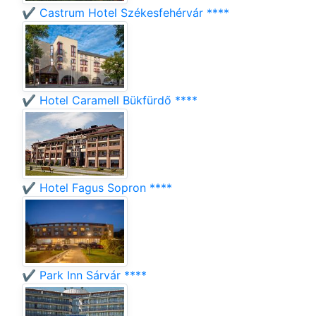
✔️ Castrum Hotel Székesfehérvár ****
✔️ Hotel Caramell Bükfürdő ****
✔️ Hotel Fagus Sopron ****
✔️ Park Inn Sárvár ****