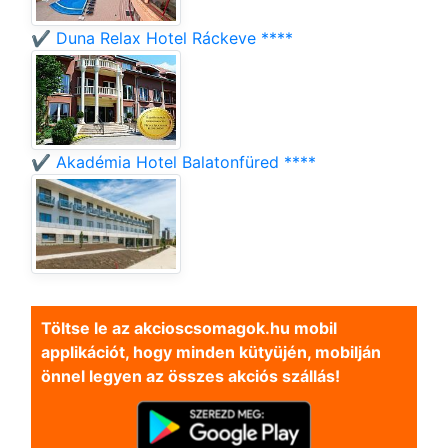
✔️ Duna Relax Hotel Ráckeve ****
✔️ Akadémia Hotel Balatonfüred ****
Töltse le az akcioscsomagok.hu mobil
applikációt, hogy minden kütyüjén, mobilján
önnel legyen az összes akciós szállás!