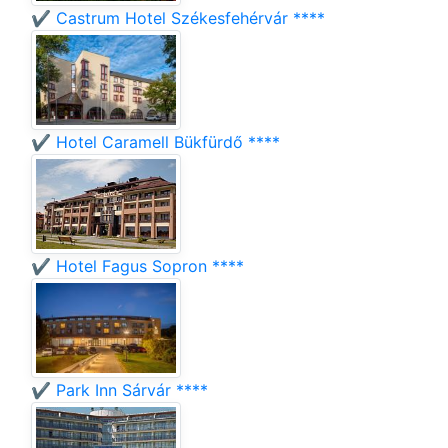
✔️ Castrum Hotel Székesfehérvár ****
✔️ Hotel Caramell Bükfürdő ****
✔️ Hotel Fagus Sopron ****
✔️ Park Inn Sárvár ****