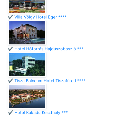
✔️ Villa Völgy Hotel Eger ****
✔️ Hotel Hőforrás Hajdúszoboszló ***
✔️ Tisza Balneum Hotel Tiszafüred ****
✔️ Hotel Kakadu Keszthely ***