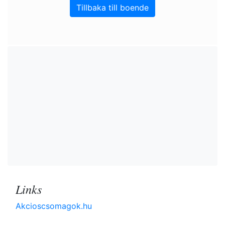
Tillbaka till boende
Links
Akcioscsomagok.hu