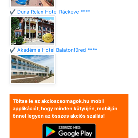
✔️ Duna Relax Hotel Ráckeve ****
✔️ Akadémia Hotel Balatonfüred ****
Töltse le az akcioscsomagok.hu mobil
applikációt, hogy minden kütyüjén, mobilján
önnel legyen az összes akciós szállás!