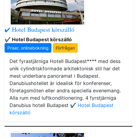
✔️ Hotel Budapest körszálló
✔️ Hotel Budapest körszálló
Priser, onlinebokning
Förfrågan
Det fyrastjärniga Hotell Budapest**** med dess
unik cylindriskformade arkitektonisk stil har det
mest underbara panoramat i Budapest.
Danubiushotellet är idealisk för konferenser,
företagsmöten eller andra speciella evenemang.
Alla rum med luftkonditionering. 4 fyrstjärniga
Danubius hotell Budapest
✔️ Hotel Budapest
körszálló