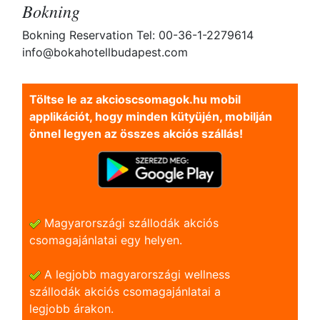
Bokning
Bokning Reservation Tel: 00-36-1-2279614
info@bokahotellbudapest.com
Töltse le az akcioscsomagok.hu mobil
applikációt, hogy minden kütyüjén, mobilján
önnel legyen az összes akciós szállás!
Magyarországi szállodák akciós
csomagajánlatai egy helyen.
A legjobb magyarországi wellness
szállodák akciós csomagajánlatai a
legjobb árakon.