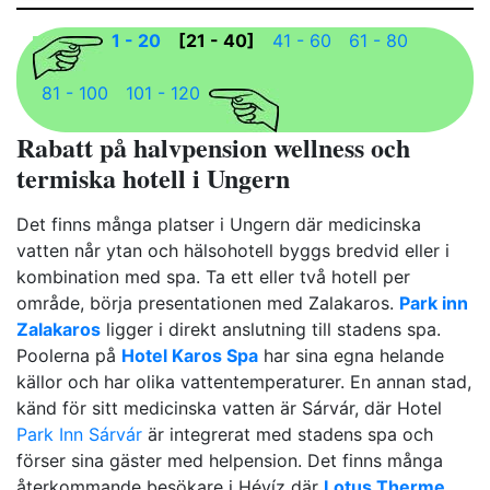
1 - 20
[21 - 40]
41 - 60
61 - 80
81 - 100
101 - 120
Rabatt på halvpension wellness och
termiska hotell i Ungern
Det finns många platser i Ungern där medicinska
vatten når ytan och hälsohotell byggs bredvid eller i
kombination med spa. Ta ett eller två hotell per
område, börja presentationen med Zalakaros.
Park inn
Zalakaros
ligger i direkt anslutning till stadens spa.
Poolerna på
Hotel Karos Spa
har sina egna helande
källor och har olika vattentemperaturer. En annan stad,
känd för sitt medicinska vatten är Sárvár, där Hotel
Park Inn Sárvár
är integrerat med stadens spa och
förser sina gäster med helpension. Det finns många
återkommande besökare i Hévíz där
Lotus Therme