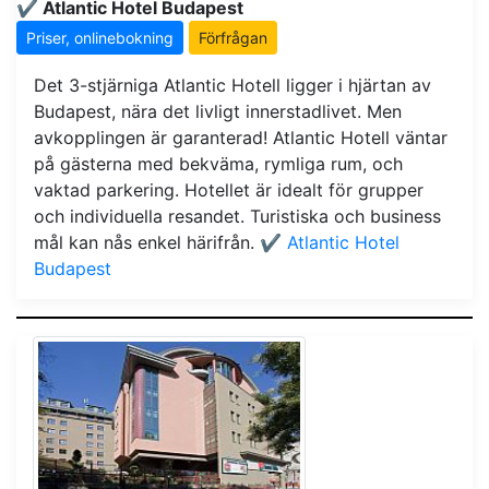
✔️ Atlantic Hotel Budapest
Priser, onlinebokning
Förfrågan
Det 3-stjärniga Atlantic Hotell ligger i hjärtan av
Budapest, nära det livligt innerstadlivet. Men
avkopplingen är garanterad! Atlantic Hotell väntar
på gästerna med bekväma, rymliga rum, och
vaktad parkering. Hotellet är idealt för grupper
och individuella resandet. Turistiska och business
mål kan nås enkel härifrån.
✔️ Atlantic Hotel
Budapest