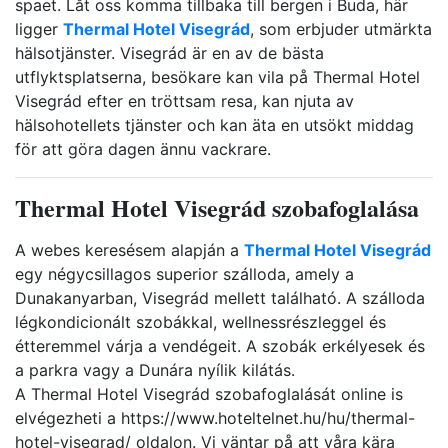
spaet. Låt oss komma tillbaka till bergen i Buda, här
ligger
Thermal Hotel Visegrád
, som erbjuder utmärkta
hälsotjänster. Visegrád är en av de bästa
utflyktsplatserna, besökare kan vila på Thermal Hotel
Visegrád efter en tröttsam resa, kan njuta av
hälsohotellets tjänster och kan äta en utsökt middag
för att göra dagen ännu vackrare.
Thermal Hotel Visegrád szobafoglalása
A webes keresésem alapján a
Thermal Hotel Visegrád
egy négycsillagos superior szálloda, amely a
Dunakanyarban, Visegrád mellett található. A szálloda
légkondicionált szobákkal, wellnessrészleggel és
étteremmel várja a vendégeit. A szobák erkélyesek és
a parkra vagy a Dunára nyílik kilátás.
A Thermal Hotel Visegrád szobafoglalását online is
elvégezheti a https://www.hoteltelnet.hu/hu/thermal-
hotel-visegrad/ oldalon.
Vi väntar på att våra kära