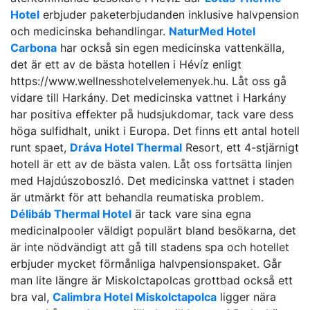
Hotel
erbjuder paketerbjudanden inklusive halvpension
och medicinska behandlingar.
NaturMed Hotel
Carbona
har också sin egen medicinska vattenkälla,
det är ett av de bästa hotellen i Hévíz enligt
https://www.wellnesshotelvelemenyek.hu. Låt oss gå
vidare till Harkány. Det medicinska vattnet i Harkány
har positiva effekter på hudsjukdomar, tack vare dess
höga sulfidhalt, unikt i Europa. Det finns ett antal hotell
runt spaet,
Dráva Hotel Thermal
Resort, ett 4-stjärnigt
hotell är ett av de bästa valen. Låt oss fortsätta linjen
med Hajdúszoboszló. Det medicinska vattnet i staden
är utmärkt för att behandla reumatiska problem.
Délibáb Thermal Hotel
är tack vare sina egna
medicinalpooler väldigt populärt bland besökarna, det
är inte nödvändigt att gå till stadens spa och hotellet
erbjuder mycket förmånliga halvpensionspaket. Går
man lite längre är Miskolctapolcas grottbad också ett
bra val,
Calimbra Hotel Miskolctapolca
ligger nära