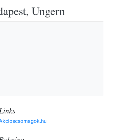
udapest, Ungern
Links
Akcioscsomagok.hu
Bokning