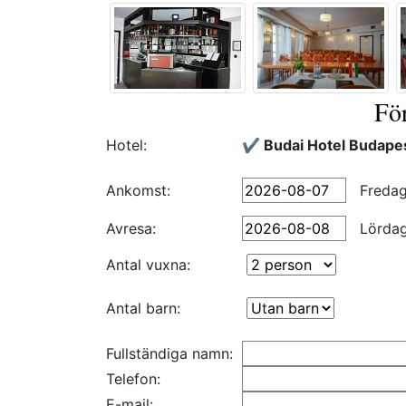
Fö
Hotel:
✔️ Budai Hotel Budape
Ankomst:
Freda
Avresa:
Lörda
Antal vuxna:
Antal barn:
Fullständiga namn:
Telefon:
E-mail: