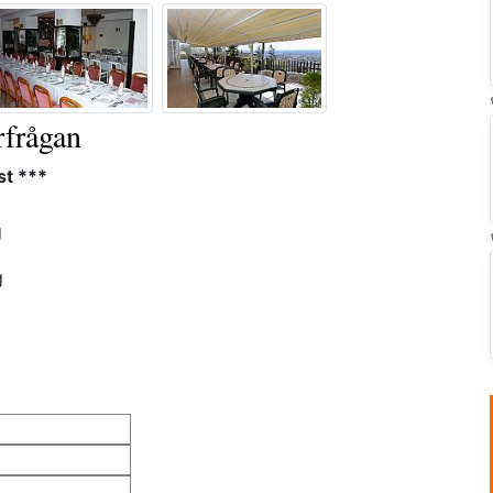
rfrågan
st ***
g
g