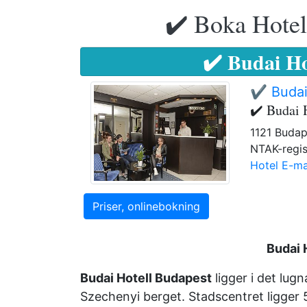
✔️ Boka Hotell
✔️ Budai Ho
✔️ Budai
✔️ Budai 
1121 Budap
NTAK-regis
Hotel E-ma
Priser, onlinebokning
Budai 
Budai Hotell Budapest
ligger i det lugn
Szechenyi berget. Stadscentret ligger 5