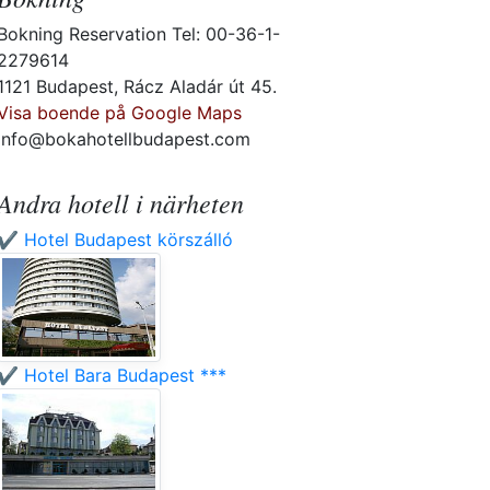
Bokning Reservation Tel: 00-36-1-
2279614
1121 Budapest, Rácz Aladár út 45.
Visa boende på Google Maps
info@bokahotellbudapest.com
Andra hotell i närheten
✔️ Hotel Budapest körszálló
✔️ Hotel Bara Budapest ***