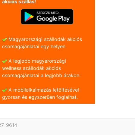
akciós szállás!
Magyarországi szállodák akciós
csomagajánlatai egy helyen.
A legjobb magyarországi
wellness szállodák akciós
csomagajánlatai a legjobb árakon.
A mobilalkalmazás letöltésével
gyorsan és egyszerũen foglalhat.
27-9614