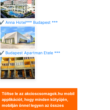
✔️ Anna Hotel*** Budapest ***
✔️ Budapest Apartman Etele ***
Töltse le az akcioscsomagok.hu mobil
applikációt, hogy minden kütyüjén,
mobilján önnel legyen az összes