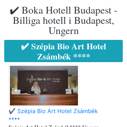
✔️ Boka Hotell Budapest -
Billiga hotell i Budapest,
Ungern
✔️ Szépia Bio Art Hotel
Zsámbék ****
✔️ Szépia Bio Art Hotel Zsámbék
****