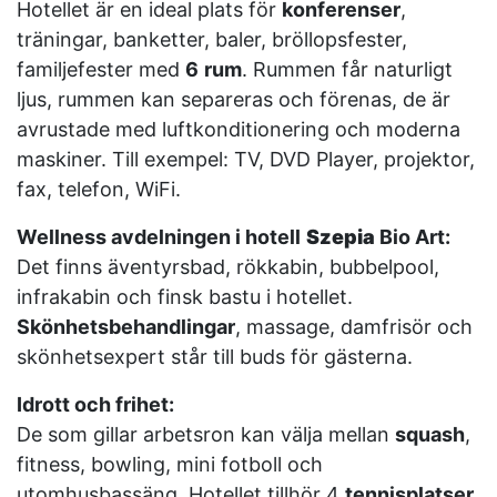
Hotellet är en ideal plats för
konferenser
,
träningar, banketter, baler, bröllopsfester,
familjefester med
6
rum
. Rummen får naturligt
ljus, rummen kan separeras och förenas, de är
avrustade med luftkonditionering och moderna
maskiner. Till exempel: TV, DVD Player, projektor,
fax, telefon, WiFi.
Wellness avdelningen i hotell
Szepia
Bio Art:
Det finns äventyrsbad, rökkabin, bubbelpool,
infrakabin och finsk bastu i hotellet.
Skönhetsbehandlingar
, massage, damfrisör och
skönhetsexpert står till buds för gästerna.
Idrott och frihet:
De som gillar arbetsron kan välja mellan
squash
,
fitness, bowling, mini fotboll och
utomhusbassäng. Hotellet tillhör 4
tennisplatser
.