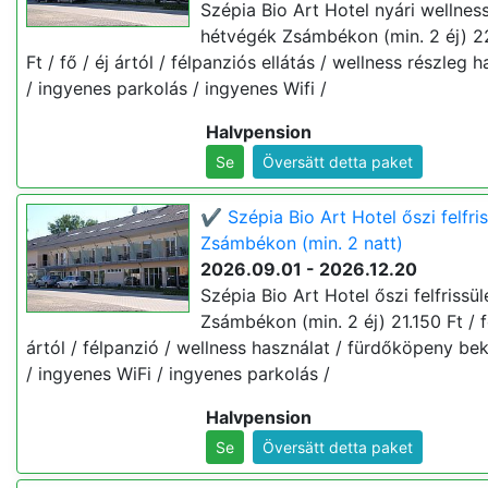
Szépia Bio Art Hotel nyári wellnes
hétvégék Zsámbékon (min. 2 éj) 2
Ft / fő / éj ártól / félpanziós ellátás / wellness részleg 
/ ingyenes parkolás / ingyenes Wifi /
Halvpension
Se
Översätt detta paket
✔️ Szépia Bio Art Hotel őszi felfri
Zsámbékon (min. 2 natt)
2026.09.01 - 2026.12.20
Szépia Bio Art Hotel őszi felfrissül
Zsámbékon (min. 2 éj) 21.150 Ft / f
ártól / félpanzió / wellness használat / fürdőköpeny be
/ ingyenes WiFi / ingyenes parkolás /
Halvpension
Se
Översätt detta paket