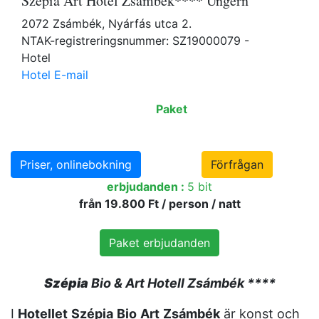
Szépia Art Hotel Zsámbék**** Ungern
2072 Zsámbék, Nyárfás utca 2.
NTAK-registreringsnummer: SZ19000079 -
Hotel
Hotel E-mail
Paket
Priser, onlinebokning
Förfrågan
erbjudanden :
5 bit
från 19.800 Ft / person / natt
Paket erbjudanden
Szépia
Bio & Art Hotell Zsámbék ****
I
Hotellet
Szépia
Bio
Art
Zsámbék
är konst och