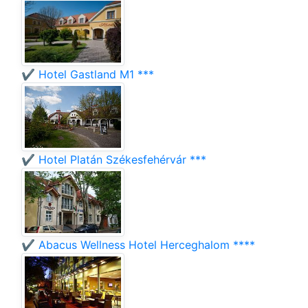
✔️ Hotel Gastland M1 ***
✔️ Hotel Platán Székesfehérvár ***
✔️ Abacus Wellness Hotel Herceghalom ****