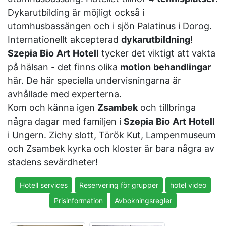
Dykarutbilding är möjligt också i
utomhusbassängen och i sjön Palatinus i Dorog.
Internationellt akcepterad
dykarutbildning
!
Szepia
Bio
Art
Hotell
tycker det viktigt att vakta
på hälsan - det finns olika
motion
behandlingar
här. De här speciella undervisningarna är
avhållade med experterna.
Kom och känna igen
Zsambek
och tillbringa
några dagar med familjen i
Szepia
Bio
Art
Hotell
i Ungern. Zichy slott, Török Kut, Lampenmuseum
och Zsambek kyrka och kloster är bara några av
stadens sevärdheter!
Hotell services
Reservering för grupper
hotel video
Prisinformation
Avbokningsregler