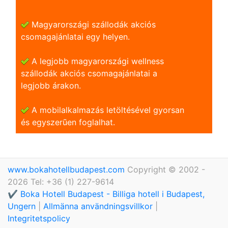
Magyarországi szállodák akciós
csomagajánlatai egy helyen.
A legjobb magyarországi wellness
szállodák akciós csomagajánlatai a
legjobb árakon.
A mobilalkalmazás letöltésével gyorsan
és egyszerũen foglalhat.
www.bokahotellbudapest.com
Copyright © 2002 -
2026 Tel: +36 (1) 227-9614
✔️ Boka Hotell Budapest - Billiga hotell i Budapest,
Ungern
|
Allmänna användningsvillkor
|
Integritetspolicy