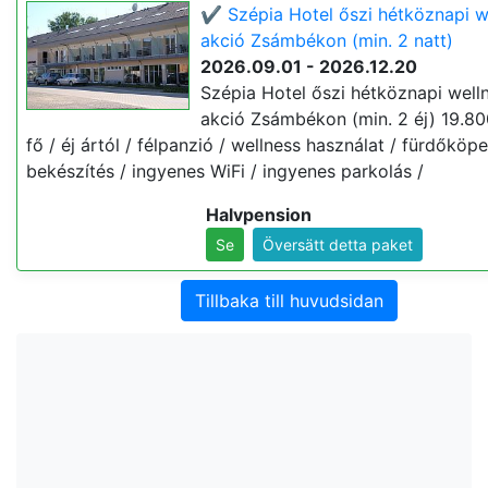
✔️ Szépia Hotel őszi hétköznapi w
akció Zsámbékon (min. 2 natt)
2026.09.01 - 2026.12.20
Szépia Hotel őszi hétköznapi well
akció Zsámbékon (min. 2 éj) 19.80
fő / éj ártól / félpanzió / wellness használat / fürdőköp
bekészítés / ingyenes WiFi / ingyenes parkolás /
Halvpension
Se
Översätt detta paket
Tillbaka till huvudsidan