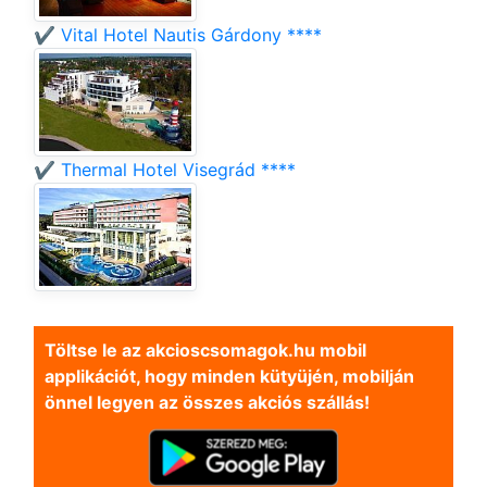
✔️ Vital Hotel Nautis Gárdony ****
✔️ Thermal Hotel Visegrád ****
Töltse le az akcioscsomagok.hu mobil
applikációt, hogy minden kütyüjén, mobilján
önnel legyen az összes akciós szállás!