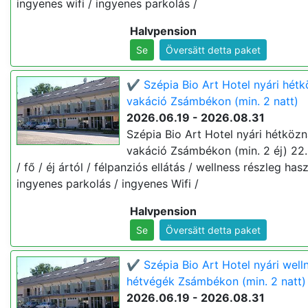
ingyenes wifi / ingyenes parkolás /
Halvpension
Se
Översätt detta paket
✔️ Szépia Bio Art Hotel nyári hét
vakáció Zsámbékon (min. 2 natt)
2026.06.19 - 2026.08.31
Szépia Bio Art Hotel nyári hétközn
vakáció Zsámbékon (min. 2 éj) 22
/ fő / éj ártól / félpanziós ellátás / wellness részleg hasz
ingyenes parkolás / ingyenes Wifi /
Halvpension
Se
Översätt detta paket
✔️ Szépia Bio Art Hotel nyári well
hétvégék Zsámbékon (min. 2 natt)
2026.06.19 - 2026.08.31