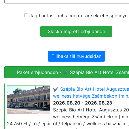
Jag har läst och accepterar sekretesspolicyn.
Tillbaka till huvudsidan
Paket erbjudanden - ✔️ Szépia Bio Art Hotel Zsám
✔️ Szépia Bio Art Hotel Augusztus
wellness hétvége Zsámbékon (min.
2026.08.20 - 2026.08.23
Szépia Bio Art Hotel Augusztus 20
wellness hétvége Zsámbékon (min.
24.750 Ft / fő / éj ártól / félpanzió / wellness használat 