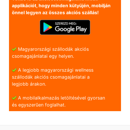
applikációt, hogy minden kütyüjén, mobilján
önnel legyen az összes akciós szállás!
Magyarországi szállodák akciós
csomagajánlatai egy helyen.
A legjobb magyarországi wellness
szállodák akciós csomagajánlatai a
legjobb árakon.
A mobilalkalmazás letöltésével gyorsan
és egyszerũen foglalhat.