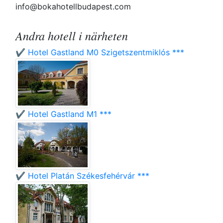
info@bokahotellbudapest.com
Andra hotell i närheten
✔️ Hotel Gastland M0 Szigetszentmiklós ***
✔️ Hotel Gastland M1 ***
✔️ Hotel Platán Székesfehérvár ***