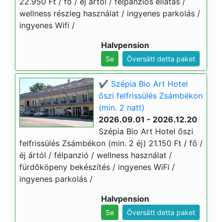
22.950 Ft / fő / éj ártól / félpanziós ellátás /
wellness részleg használat / ingyenes parkolás /
ingyenes Wifi /
Halvpension
Se
Översätt detta paket
✔️ Szépia Bio Art Hotel
őszi felfrissülés Zsámbékon
(min. 2 natt)
2026.09.01 - 2026.12.20
Szépia Bio Art Hotel őszi
felfrissülés Zsámbékon (min. 2 éj) 21.150 Ft / fő /
éj ártól / félpanzió / wellness használat /
fürdőköpeny bekészítés / ingyenes WiFi /
ingyenes parkolás /
Halvpension
Se
Översätt detta paket