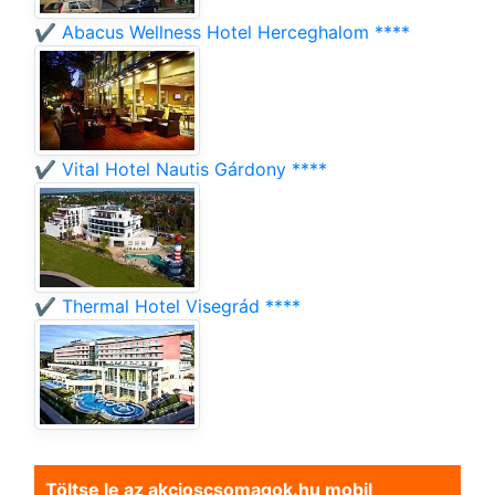
✔️ Abacus Wellness Hotel Herceghalom ****
✔️ Vital Hotel Nautis Gárdony ****
✔️ Thermal Hotel Visegrád ****
Töltse le az akcioscsomagok.hu mobil