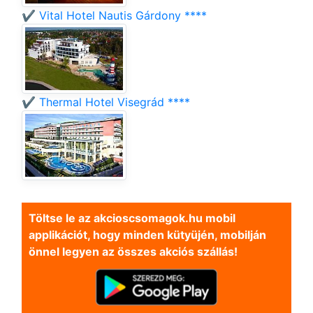
✔️ Vital Hotel Nautis Gárdony ****
✔️ Thermal Hotel Visegrád ****
Töltse le az akcioscsomagok.hu mobil
applikációt, hogy minden kütyüjén, mobilján
önnel legyen az összes akciós szállás!