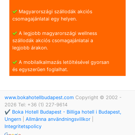
Magyarországi szállodák akciós
csomagajánlatai egy helyen.
A legjobb magyarországi wellness
szállodák akciós csomagajánlatai a
legjobb árakon.
A mobilalkalmazás letöltésével gyorsan
és egyszerũen foglalhat.
www.bokahotellbudapest.com
Copyright © 2002 -
2026 Tel: +36 (1) 227-9614
✔️ Boka Hotell Budapest - Billiga hotell i Budapest,
Ungern
|
Allmänna användningsvillkor
|
Integritetspolicy