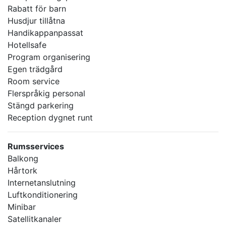
Rabatt för barn
Husdjur tillåtna
Handikappanpassat
Hotellsafe
Program organisering
Egen trädgård
Room service
Flerspråkig personal
Stängd parkering
Reception dygnet runt
Rumsservices
Balkong
Hårtork
Internetanslutning
Luftkonditionering
Minibar
Satellitkanaler