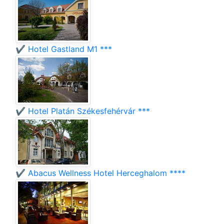
✔️ Hotel Gastland M1 ***
✔️ Hotel Platán Székesfehérvár ***
✔️ Abacus Wellness Hotel Herceghalom ****