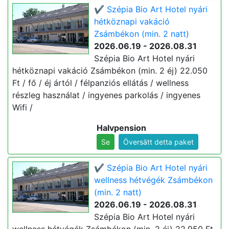
✔️ Szépia Bio Art Hotel nyári
hétköznapi vakáció
Zsámbékon (min. 2 natt)
2026.06.19 - 2026.08.31
Szépia Bio Art Hotel nyári
hétköznapi vakáció Zsámbékon (min. 2 éj) 22.050
Ft / fő / éj ártól / félpanziós ellátás / wellness
részleg használat / ingyenes parkolás / ingyenes
Wifi /
Halvpension
Se
Översätt detta paket
✔️ Szépia Bio Art Hotel nyári
wellness hétvégék Zsámbékon
(min. 2 natt)
2026.06.19 - 2026.08.31
Szépia Bio Art Hotel nyári