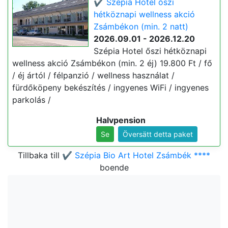
✔️ Szépia Hotel őszi
hétköznapi wellness akció
Zsámbékon (min. 2 natt)
2026.09.01 - 2026.12.20
Szépia Hotel őszi hétköznapi
wellness akció Zsámbékon (min. 2 éj) 19.800 Ft / fő
/ éj ártól / félpanzió / wellness használat /
fürdőköpeny bekészítés / ingyenes WiFi / ingyenes
parkolás /
Halvpension
Se
Översätt detta paket
Tillbaka till
✔️ Szépia Bio Art Hotel Zsámbék ****
boende