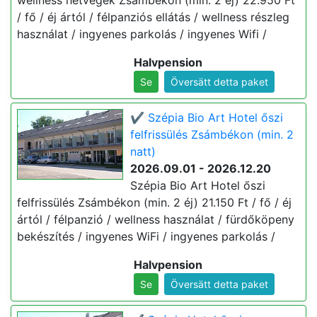
wellness hétvégék Zsámbékon (min. 2 éj) 22.950 Ft
/ fő / éj ártól / félpanziós ellátás / wellness részleg
használat / ingyenes parkolás / ingyenes Wifi /
Halvpension
Se
Översätt detta paket
✔️ Szépia Bio Art Hotel őszi
felfrissülés Zsámbékon (min. 2
natt)
2026.09.01 - 2026.12.20
Szépia Bio Art Hotel őszi
felfrissülés Zsámbékon (min. 2 éj) 21.150 Ft / fő / éj
ártól / félpanzió / wellness használat / fürdőköpeny
bekészítés / ingyenes WiFi / ingyenes parkolás /
Halvpension
Se
Översätt detta paket