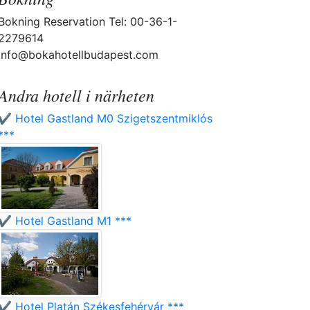
Bokning Reservation Tel: 00-36-1-
2279614
info@bokahotellbudapest.com
Andra hotell i närheten
✔️ Hotel Gastland M0 Szigetszentmiklós
***
✔️ Hotel Gastland M1 ***
✔️ Hotel Platán Székesfehérvár ***