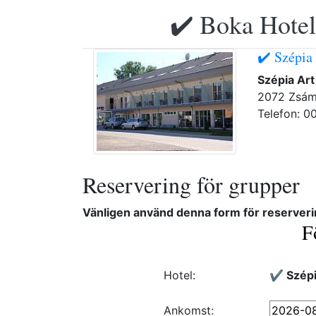
✔️ Boka Hotell
✔️ Szépia
Szépia Ar
2072 Zsámb
Telefon: 0
Reservering för grupper
Vänligen använd denna form för reserveri
F
Hotel:
✔️ Szépi
Ankomst: