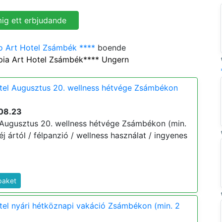
o Art Hotel Zsámbék ****
boende
pia Art Hotel Zsámbék**** Ungern
otel Augusztus 20. wellness hétvége Zsámbékon
08.23
 Augusztus 20. wellness hétvége Zsámbékon (min.
 éj ártól / félpanzió / wellness használat / ingyenes
paket
tel nyári hétköznapi vakáció Zsámbékon (min. 2