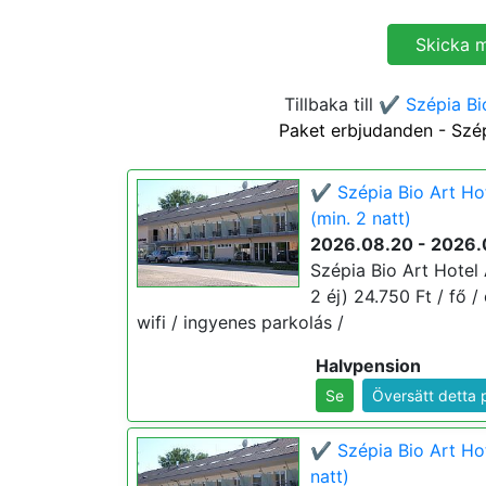
Tillbaka till
✔️ Szépia Bi
Paket erbjudanden - Szé
✔️ Szépia Bio Art H
(min. 2 natt)
2026.08.20 - 2026.
Szépia Bio Art Hotel
2 éj) 24.750 Ft / fő /
wifi / ingyenes parkolás /
Halvpension
Se
Översätt detta 
✔️ Szépia Bio Art Ho
natt)