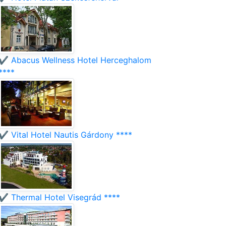
✔️ Abacus Wellness Hotel Herceghalom
****
✔️ Vital Hotel Nautis Gárdony ****
✔️ Thermal Hotel Visegrád ****