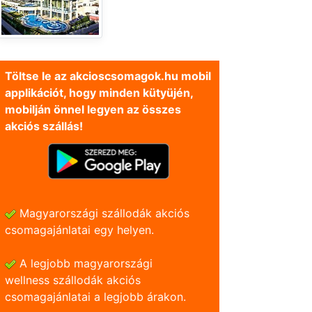
Töltse le az akcioscsomagok.hu mobil
applikációt, hogy minden kütyüjén,
mobilján önnel legyen az összes
akciós szállás!
Magyarországi szállodák akciós
csomagajánlatai egy helyen.
A legjobb magyarországi
wellness szállodák akciós
csomagajánlatai a legjobb árakon.