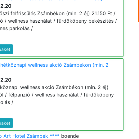
12.20
őszi felfrissülés Zsámbékon (min. 2 éj) 21.150 Ft /
nzió / wellness használat / fürdőköpeny bekészítés /
nes parkolás /
paket
 hétköznapi wellness akció Zsámbékon (min. 2
12.20
tköznapi wellness akció Zsámbékon (min. 2 éj)
tól / félpanzió / wellness használat / fürdőköpeny
olás /
paket
o Art Hotel Zsámbék ****
boende