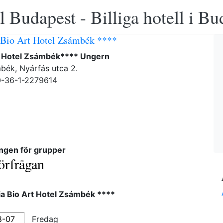
 Budapest - Billiga hotell i B
 Bio Art Hotel Zsámbék ****
t Hotel Zsámbék**** Ungern
ék, Nyárfás utca 2.
0-36-1-2279614
ngen för grupper
örfrågan
a Bio Art Hotel Zsámbék ****
Fredag