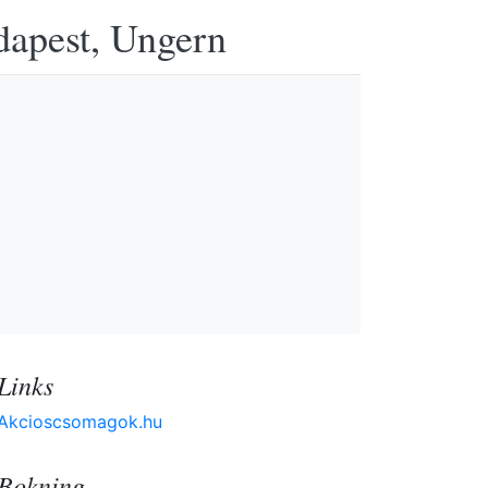
udapest, Ungern
Links
Akcioscsomagok.hu
Bokning