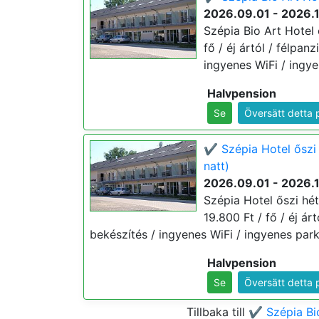
2026.09.01 - 2026.
Szépia Bio Art Hotel 
fő / éj ártól / félpa
ingyenes WiFi / ingye
Halvpension
Se
Översätt detta 
✔️ Szépia Hotel őszi
natt)
2026.09.01 - 2026.
Szépia Hotel őszi hé
19.800 Ft / fő / éj ár
bekészítés / ingyenes WiFi / ingyenes park
Halvpension
Se
Översätt detta 
Tillbaka till
✔️ Szépia Bi