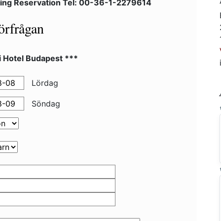
ing Reservation Tel: 00-36-1-2279614
örfrågan
i Hotel Budapest ***
Lördag
Söndag