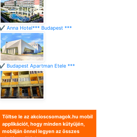
✔️ Anna Hotel*** Budapest ***
✔️ Budapest Apartman Etele ***
Töltse le az akcioscsomagok.hu mobil
applikációt, hogy minden kütyüjén,
mobilján önnel legyen az összes