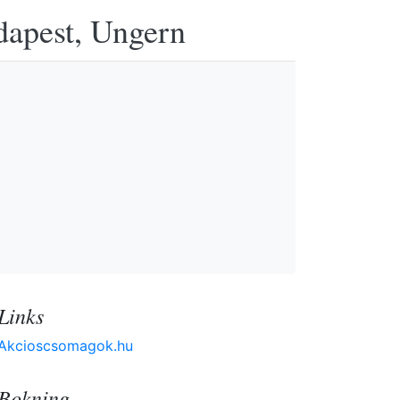
udapest, Ungern
Links
Akcioscsomagok.hu
Bokning