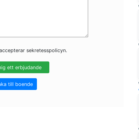
accepterar sekretesspolicyn.
aka till boende