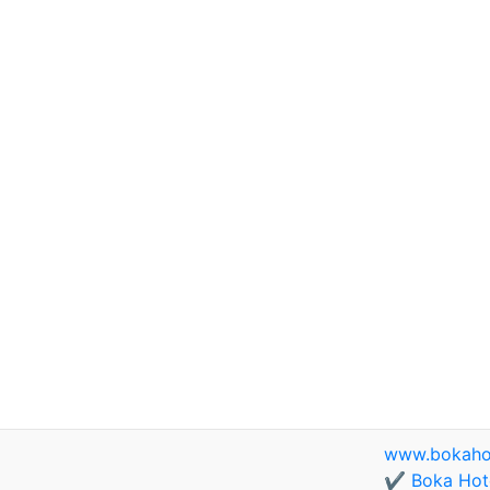
www.bokaho
✔️ Boka Hote