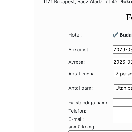
1121 Budapest, Rácz Aladár út 45.
Bokn
F
Hotel:
✔️ Buda
Ankomst:
Avresa:
Antal vuxna:
Antal barn:
Fullständiga namn:
Telefon:
E-mail:
anmärkning: