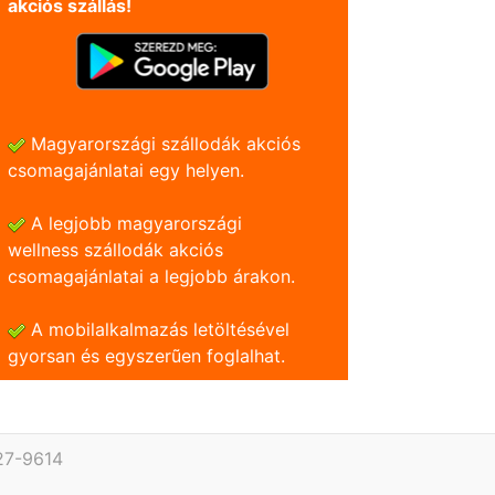
akciós szállás!
Magyarországi szállodák akciós
csomagajánlatai egy helyen.
A legjobb magyarországi
wellness szállodák akciós
csomagajánlatai a legjobb árakon.
A mobilalkalmazás letöltésével
gyorsan és egyszerũen foglalhat.
27-9614