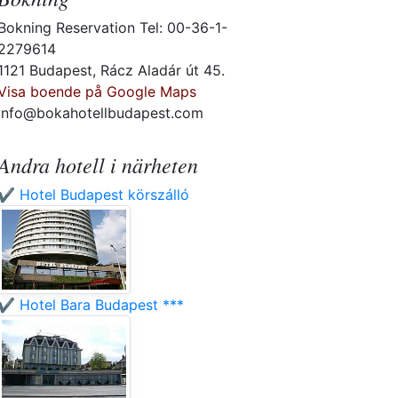
Bokning Reservation Tel: 00-36-1-
2279614
1121 Budapest, Rácz Aladár út 45.
Visa boende på Google Maps
info@bokahotellbudapest.com
Andra hotell i närheten
✔️ Hotel Budapest körszálló
✔️ Hotel Bara Budapest ***