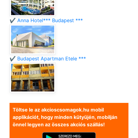
✔️ Anna Hotel*** Budapest ***
✔️ Budapest Apartman Etele ***
Töltse le az akcioscsomagok.hu mobil
applikációt, hogy minden kütyüjén, mobilján
önnel legyen az összes akciós szállás!