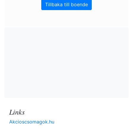
Tillbaka till boende
Links
Akcioscsomagok.hu