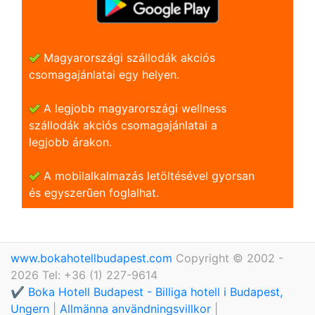
Magyarországi szállodák akciós
csomagajánlatai egy helyen.
A legjobb magyarországi wellness
szállodák akciós csomagajánlatai a
legjobb árakon.
A mobilalkalmazás letöltésével gyorsan
és egyszerũen foglalhat.
www.bokahotellbudapest.com
Copyright © 2002 -
2026 Tel: +36 (1) 227-9614
✔️ Boka Hotell Budapest - Billiga hotell i Budapest,
Ungern
|
Allmänna användningsvillkor
|