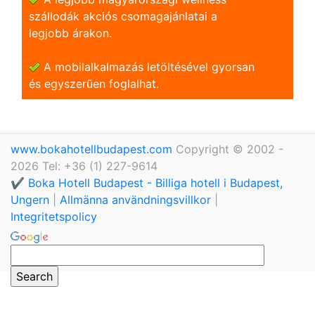
szállodák akciós csomagajánlatai a
legjobb árakon.
A mobilalkalmazás letöltésével gyorsan
és egyszerũen foglalhat.
www.bokahotellbudapest.com
Copyright © 2002 -
2026 Tel: +36 (1) 227-9614
✔️ Boka Hotell Budapest - Billiga hotell i Budapest,
Ungern
|
Allmänna användningsvillkor
|
Integritetspolicy