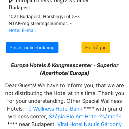
✔️ Europa Hotels Congress Center
Budapest
1021 Budapest, Hárshegyi út 5-7.
NTAK-registreringsnummer: -
Hotel E-mail
Priser, onlinebokning
Förfrågan
Europa Hotels & Kongresscenter - Superior
(Aparthotel Europa)
Dear Guests! We have to inform you, that we are
not distributing the Hotel at this time. Thank you
for your understanding. Other Special Wellness
Hotels:
Tó Wellness Hotel Bánk
**** with grand
wellness center,
Szépia Bio Art Hotel Zsámbék
**** near Budapest,
Vital Hotel Nautis Gárdony