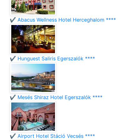
✔️ Abacus Wellness Hotel Herceghalom ****
✔️ Hunguest Saliris Egerszalók ****
✔️ Mesés Shiraz Hotel Egerszalók ****
✔️ Airport Hotel Stáció Vecsés ****