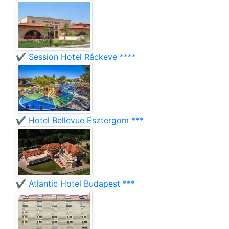
✔️ Session Hotel Ráckeve ****
✔️ Hotel Bellevue Esztergom ***
✔️ Atlantic Hotel Budapest ***