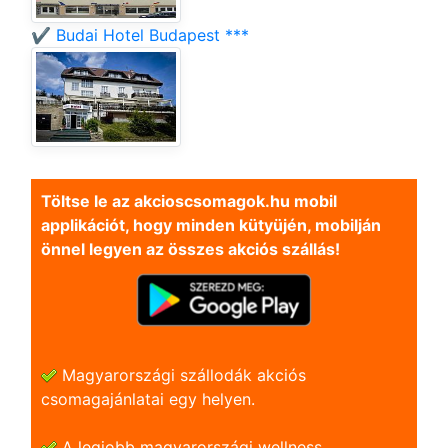
✔️ Budai Hotel Budapest ***
Töltse le az akcioscsomagok.hu mobil
applikációt, hogy minden kütyüjén, mobilján
önnel legyen az összes akciós szállás!
Magyarországi szállodák akciós
csomagajánlatai egy helyen.
A legjobb magyarországi wellness