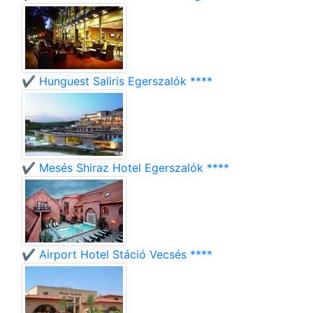
✔️ Hunguest Saliris Egerszalók ****
✔️ Mesés Shiraz Hotel Egerszalók ****
✔️ Airport Hotel Stáció Vecsés ****