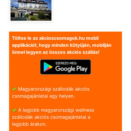
Töltse le az akcioscsomagok.hu mobil
applikációt, hogy minden kütyüjén, mobilján
önnel legyen az összes akciós szállás!
Magyarországi szállodák akciós
csomagajánlatai egy helyen.
A legjobb magyarországi wellness
szállodák akciós csomagajánlatai a
legjobb árakon.