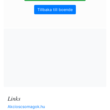
Tillbaka till boende
Links
Akcioscsomagok.hu