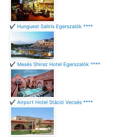
✔️ Hunguest Saliris Egerszalók ****
✔️ Mesés Shiraz Hotel Egerszalók ****
✔️ Airport Hotel Stáció Vecsés ****