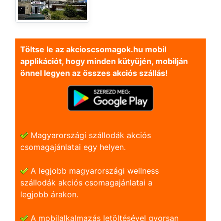
Töltse le az akcioscsomagok.hu mobil
applikációt, hogy minden kütyüjén, mobilján
önnel legyen az összes akciós szállás!
Magyarországi szállodák akciós
csomagajánlatai egy helyen.
A legjobb magyarországi wellness
szállodák akciós csomagajánlatai a
legjobb árakon.
A mobilalkalmazás letöltésével gyorsan