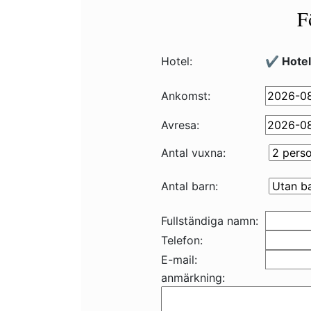
F
Hotel:
✔️ Hote
Ankomst:
Avresa:
Antal vuxna:
Antal barn:
Fullständiga namn:
Telefon:
E-mail:
anmärkning: