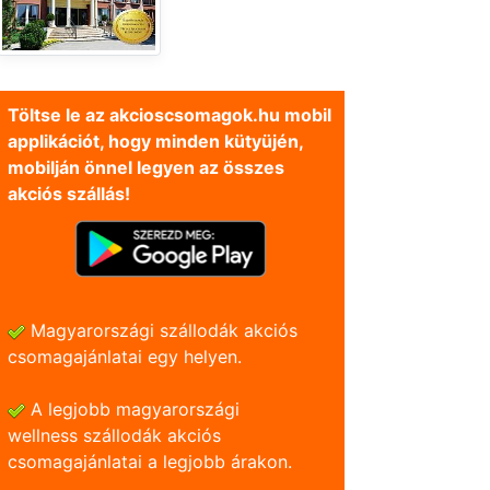
Töltse le az akcioscsomagok.hu mobil
applikációt, hogy minden kütyüjén,
mobilján önnel legyen az összes
akciós szállás!
Magyarországi szállodák akciós
csomagajánlatai egy helyen.
A legjobb magyarországi
wellness szállodák akciós
csomagajánlatai a legjobb árakon.