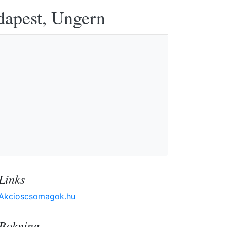
udapest, Ungern
Links
Akcioscsomagok.hu
Bokning