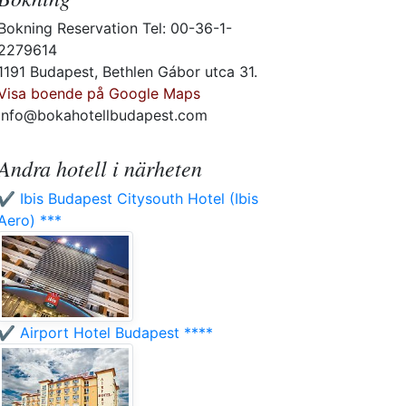
Bokning Reservation Tel: 00-36-1-
2279614
1191 Budapest, Bethlen Gábor utca 31.
Visa boende på Google Maps
info@bokahotellbudapest.com
Andra hotell i närheten
✔️ Ibis Budapest Citysouth Hotel (Ibis
Aero) ***
✔️ Airport Hotel Budapest ****