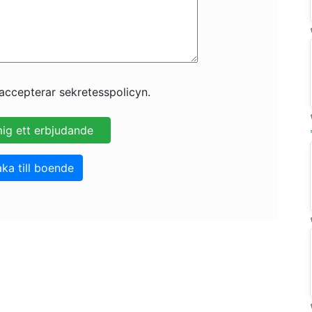
accepterar sekretesspolicyn.
aka till boende