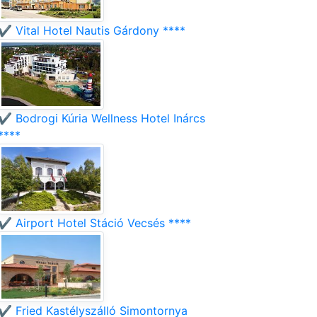
✔️ Vital Hotel Nautis Gárdony ****
✔️ Bodrogi Kúria Wellness Hotel Inárcs
****
✔️ Airport Hotel Stáció Vecsés ****
✔️ Fried Kastélyszálló Simontornya