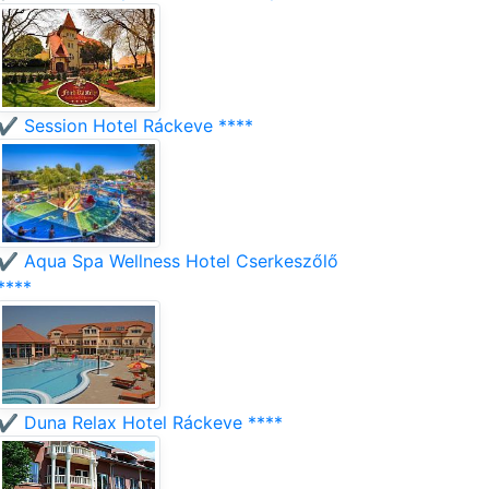
✔️ Session Hotel Ráckeve ****
✔️ Aqua Spa Wellness Hotel Cserkeszőlő
****
✔️ Duna Relax Hotel Ráckeve ****