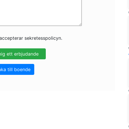
accepterar sekretesspolicyn.
aka till boende