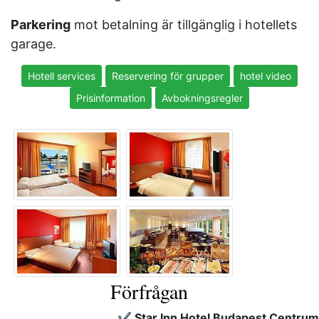
Parkering
mot betalning är tillgänglig i hotellets
garage.
Hotell services
Reservering för grupper
hotel video
Prisinformation
Avbokningsregler
Förfrågan
✔️ Star Inn Hotel Budapest Centrum