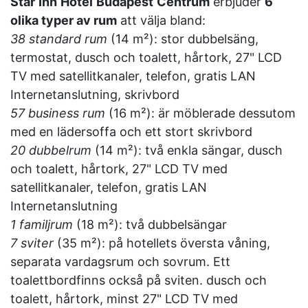
Star
Inn
Hotel
Budapest
Centrum
erbjuder
6
olika typer av rum
att välja bland:
38 standard rum
(14 m²): stor dubbelsäng,
termostat, dusch och toalett, hårtork, 27" LCD
TV med satellitkanaler, telefon, gratis LAN
Internetanslutning, skrivbord
57 business rum
(16 m²): är möblerade dessutom
med en lädersoffa och ett stort skrivbord
20 dubbelrum
(14 m²): två enkla sängar, dusch
och toalett, hårtork, 27" LCD TV med
satellitkanaler, telefon, gratis LAN
Internetanslutning
1 familjrum
(18 m²): två dubbelsängar
7 sviter
(35 m²): på hotellets översta våning,
separata vardagsrum och sovrum. Ett
toalettbordfinns också på sviten. dusch och
toalett, hårtork, minst 27" LCD TV med