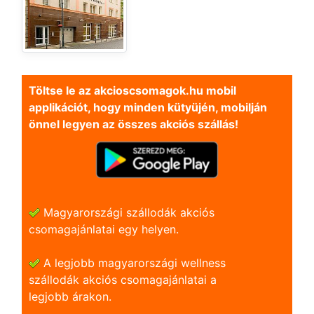
Töltse le az akcioscsomagok.hu mobil
applikációt, hogy minden kütyüjén, mobilján
önnel legyen az összes akciós szállás!
Magyarországi szállodák akciós
csomagajánlatai egy helyen.
A legjobb magyarországi wellness
szállodák akciós csomagajánlatai a
legjobb árakon.