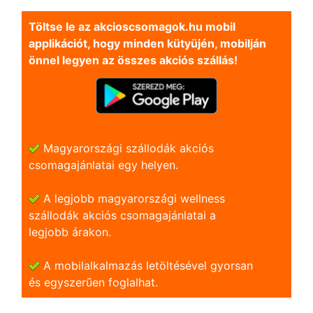
Töltse le az akcioscsomagok.hu mobil
applikációt, hogy minden kütyüjén, mobilján
önnel legyen az összes akciós szállás!
Magyarországi szállodák akciós
csomagajánlatai egy helyen.
A legjobb magyarországi wellness
szállodák akciós csomagajánlatai a
legjobb árakon.
A mobilalkalmazás letöltésével gyorsan
és egyszerũen foglalhat.