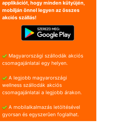
applikációt, hogy minden kütyüjén,
mobilján önnel legyen az összes
akciós szállás!
Magyarországi szállodák akciós
csomagajánlatai egy helyen.
A legjobb magyarországi
wellness szállodák akciós
csomagajánlatai a legjobb árakon.
A mobilalkalmazás letöltésével
gyorsan és egyszerũen foglalhat.