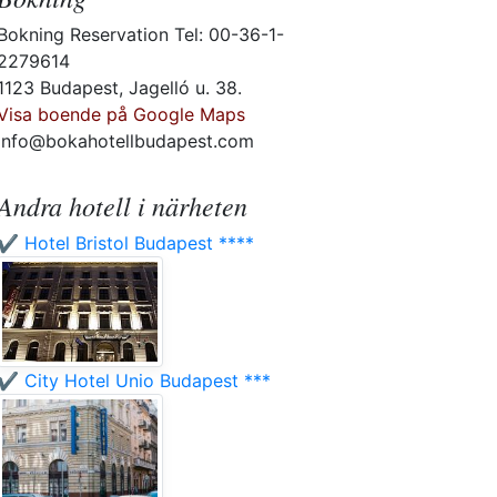
Bokning Reservation Tel: 00-36-1-
2279614
1123 Budapest, Jagelló u. 38.
Visa boende på Google Maps
info@bokahotellbudapest.com
Andra hotell i närheten
✔️ Hotel Bristol Budapest ****
✔️ City Hotel Unio Budapest ***