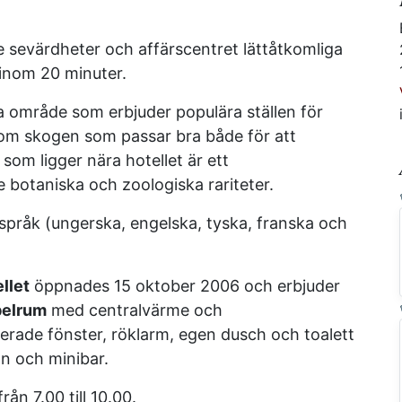
te sevärdheter och affärscentret lättåtkomliga
 inom 20 minuter.
område som erbjuder populära ställen för
nom skogen som passar bra både för att
som ligger nära hotellet är ett
botaniska och zoologiska rariteter.
 språk (ungerska, engelska, tyska, franska och
llet
öppnades 15 oktober 2006 och erbjuder
belrum
med centralvärme och
lerade fönster, röklarm, egen dusch och toalett
on och minibar.
rån 7.00 till 10.00.