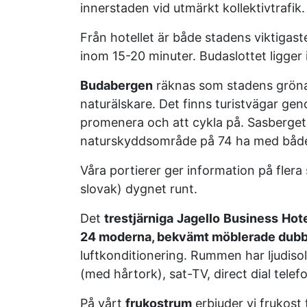
innerstaden vid utmärkt kollektivtrafik.
Från hotellet är både stadens viktigas
inom 15-20 minuter. Budaslottet ligger
Budabergen
räknas som stadens gröna 
naturälskare. Det finns turistvägar ge
promenera och att cykla på. Sasberget 
naturskyddsområde på 74 ha med både 
Våra portierer ger information på flera
slovak) dygnet runt.
Det
trestjärniga
Jagello
Business
Hote
24 moderna, bekvämt möblerade dub
luftkonditionering. Rummen har ljudiso
(med hårtork), sat-TV, direct dial telef
På vårt
frukostrum
erbjuder vi frukost f