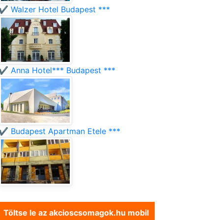
✔️ Walzer Hotel Budapest ***
✔️ Anna Hotel*** Budapest ***
✔️ Budapest Apartman Etele ***
Töltse le az akcioscsomagok.hu mobil