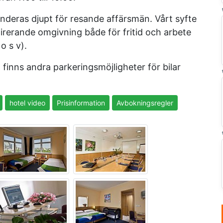
eras djupt för resande affärsmän. Vårt syfte
pirerande omgivning både för fritid och arbete
o s v).
t finns andra parkeringsmöjligheter för bilar
hotel video
Prisinformation
Avbokningsregler