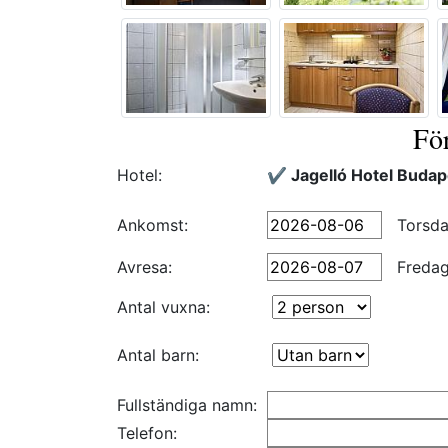
Fö
Hotel:
✔️ Jagelló Hotel Budap
Ankomst:
Torsd
Avresa:
Freda
Antal vuxna:
Antal barn:
Fullständiga namn:
Telefon: