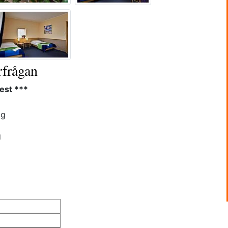
rfrågan
est ***
ag
g