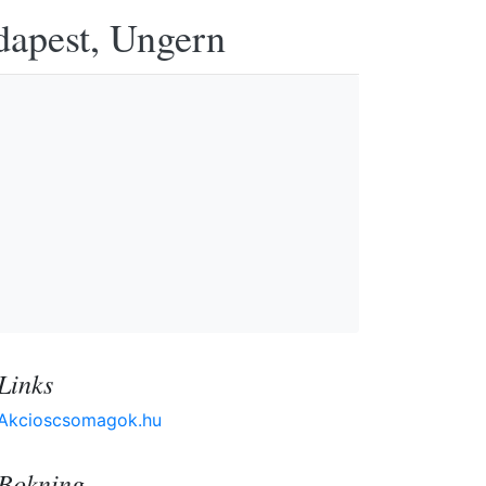
udapest, Ungern
Links
Akcioscsomagok.hu
Bokning