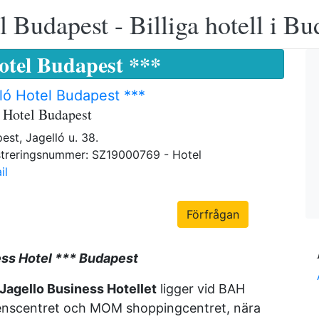
 Budapest - Billiga hotell i B
Hotel Budapest ***
ló Hotel Budapest ***
ó Hotel Budapest
est, Jagelló u. 38.
streringsnummer: SZ19000769 - Hotel
il
Förfrågan
ess Hotel *** Budapest
 Jagello Business Hotellet
ligger vid BAH
renscentret och MOM shoppingcentret, nära