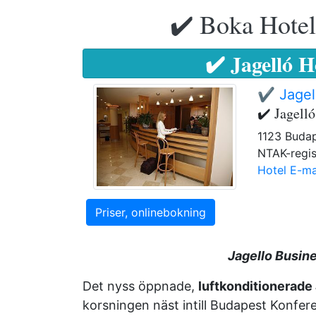
✔️ Boka Hotell
✔️ Jagelló 
✔️ Jagel
✔️ Jagell
1123 Budap
NTAK-regi
Hotel E-ma
Priser, onlinebokning
Jagello Busin
Det nyss öppnade,
luftkonditionerade
korsningen näst intill Budapest Konfe