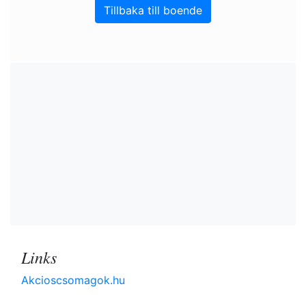
Tillbaka till boende
Links
Akcioscsomagok.hu