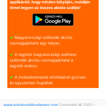
applikációt, hogy minden kütyüjén, mobilján
önnel legyen az összes akciós szállás!
Magyarországi szállodák akciós
csomagajánlatai egy helyen.
A legjobb magyarországi wellness
szállodák akciós csomagajánlatai a
legjobb árakon.
A mobilalkalmazás letöltésével gyorsan
és egyszerũen foglalhat.
www.bokahotellbudapest.com
Copyright © 2002 -