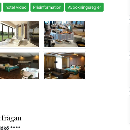
hotel video
Prisinformation
Avbokningsregler
rfrågan
lókő ****