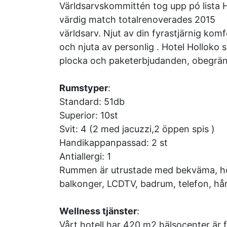
Världsarvskommittén tog upp pó lista Ho
värdig match totalrenoverades 2015
världsarv. Njut av din fyra­stjärnig kom
och njuta av personlig . Hotel Holloko sp
plocka och paketerbjudanden, obegrän
Rumstyper
:
Standard: 51db
Superior: 10st
Svit: 4 (2 med jacuzzi,2 öppen spis )
Handikappanpassad: 2 st
Anti­allergi: 1
Rummen är utrustade med bekväma, hög 
balkonger, LCD­TV, badrum, telefon, hårt
Wellness tjänster
:
Vårt hotell har 420 m2 hälsocenter är