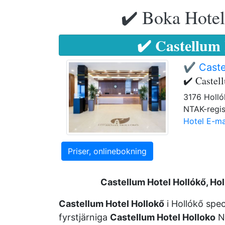
✔️ Boka Hotell
✔️ Castellum
✔️ Caste
✔️ Castel
3176 Holló
NTAK-regis
Hotel E-ma
Priser, onlinebokning
Castellum Hotel Hollókő, Hol
Castellum Hotel Hollokő
i Hollókő­ spe
fyrstjärniga
Castellum Hotel Holloko
Nó