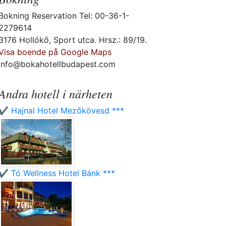
Bokning Reservation Tel: 00-36-1-
2279614
3176 Hollókő, Sport utca. Hrsz.: 89/19.
Visa boende på Google Maps
info@bokahotellbudapest.com
Andra hotell i närheten
✔️ Hajnal Hotel Mezőkövesd ***
✔️ Tó Wellness Hotel Bánk ***