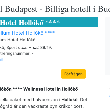
 Budapest - Billiga hotell i B
 Hotel Hollókő ****
llum Hotel Hollókő ****
lum Hotel Hollókő
kő, Sport utca. Hrsz.: 89/19.
treringsnummer: -
il
Förfrågan
lókőn **** Wellness Hotel in Hollókő
ciella paket med halvpension i
Hollokő
. Det
grád ár den vackraste byn kråkor bort.