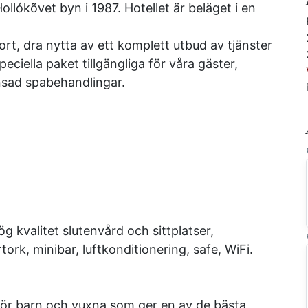
llókõvet byn i 1987. Hotellet är beläget i en
fort, dra nytta av ett komplett utbud av tjänster
eciella paket tillgängliga för våra gäster,
sad spabehandlingar.
kvalitet slutenvård och sittplatser,
ork, minibar, luftkonditionering, safe, Wi­Fi.
 för barn och vuxna som ger en av de bästa