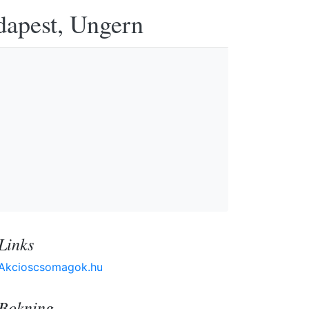
udapest, Ungern
Links
Akcioscsomagok.hu
Bokning