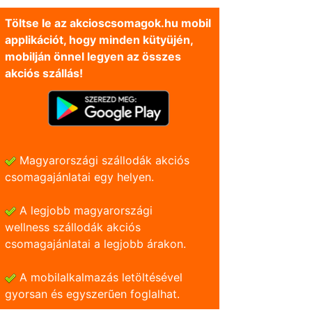
Töltse le az akcioscsomagok.hu mobil
applikációt, hogy minden kütyüjén,
mobilján önnel legyen az összes
akciós szállás!
Magyarországi szállodák akciós
csomagajánlatai egy helyen.
A legjobb magyarországi
wellness szállodák akciós
csomagajánlatai a legjobb árakon.
A mobilalkalmazás letöltésével
gyorsan és egyszerũen foglalhat.