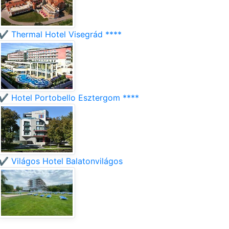
✔️ Thermal Hotel Visegrád ****
✔️ Hotel Portobello Esztergom ****
✔️ Világos Hotel Balatonvilágos