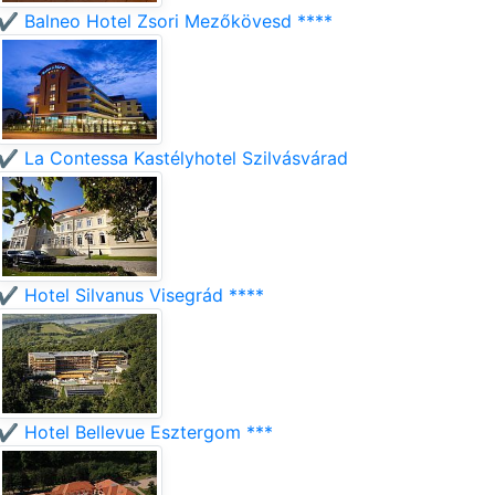
✔️ Balneo Hotel Zsori Mezőkövesd ****
✔️ La Contessa Kastélyhotel Szilvásvárad
✔️ Hotel Silvanus Visegrád ****
✔️ Hotel Bellevue Esztergom ***