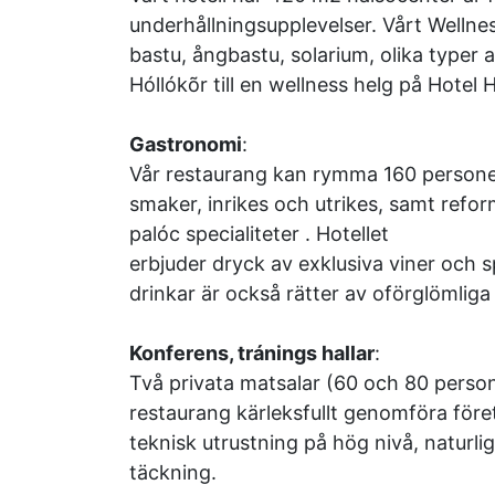
underhållningsupplevelser. Vårt Wellness
bastu, ångbastu, solarium, olika typer 
Hóllókõr till en wellness helg på Hotel H
Gastronomi
:
Vår restaurang kan rymma 160 personer.
smaker, inrikes och utrikes, samt ref
palóc specialiteter . Hotellet
erbjuder dryck av exklusiva viner och s
drinkar är också rätter av oförglömliga
Konferens, tránings hallar
:
Två privata matsalar (60 och 80 person
restaurang kärleksfullt genomföra före
teknisk utrustning på hög nivå, naturli
täckning.