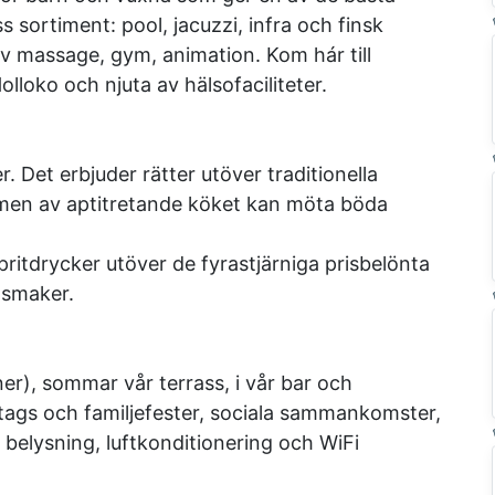
 sortiment: pool, jacuzzi, infra och finsk
av massage, gym, animation. Kom hár till
olloko och njuta av hälsofaciliteter.
 Det erbjuder rätter utöver traditionella
ormen av aptitretande köket kan möta böda
pritdrycker utöver de fyra­stjärniga prisbelönta
 smaker.
er), sommar vår terrass, i vår bar och
tags­ och familjefester, sociala sammankomster,
g belysning, luftkonditionering och WiFi