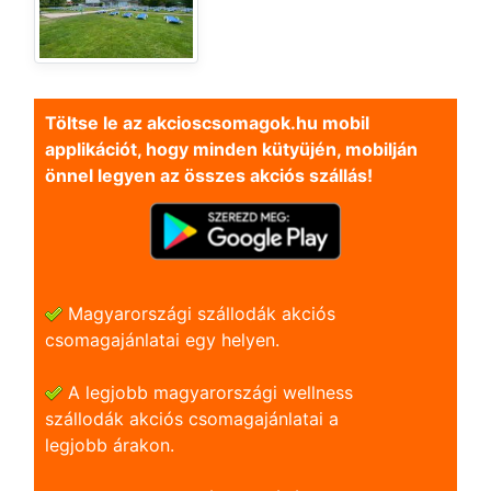
Töltse le az akcioscsomagok.hu mobil
applikációt, hogy minden kütyüjén, mobilján
önnel legyen az összes akciós szállás!
Magyarországi szállodák akciós
csomagajánlatai egy helyen.
A legjobb magyarországi wellness
szállodák akciós csomagajánlatai a
legjobb árakon.