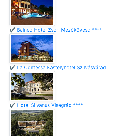
✔️ Balneo Hotel Zsori Mezőkövesd ****
✔️ La Contessa Kastélyhotel Szilvásvárad
✔️ Hotel Silvanus Visegrád ****