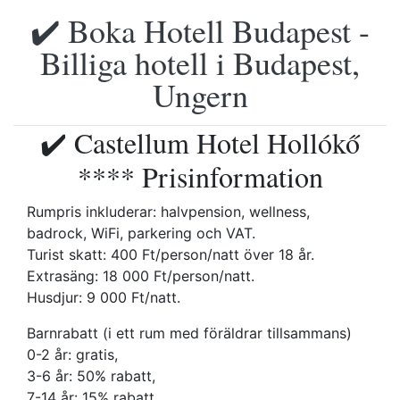
✔️ Boka Hotell Budapest -
Billiga hotell i Budapest,
Ungern
✔️ Castellum Hotel Hollókő
**** Prisinformation
Rumpris inkluderar: halvpension, wellness,
badrock, WiFi, parkering och VAT.
Turist skatt: 400 Ft/person/natt över 18 år.
Extrasäng: 18 000 Ft/person/natt.
Husdjur: 9 000 Ft/natt.
Barnrabatt (i ett rum med föräldrar tillsammans)
0-2 år: gratis,
3-6 år: 50% rabatt,
7-14 år: 15% rabatt.