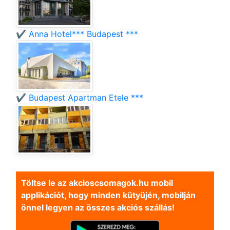
✔️ Anna Hotel*** Budapest ***
✔️ Budapest Apartman Etele ***
Töltse le az akcioscsomagok.hu mobil
applikációt, hogy minden kütyüjén, mobilján
önnel legyen az összes akciós szállás!