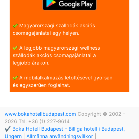
Magyarországi szállodák akciós
csomagajánlatai egy helyen.
A legjobb magyarországi wellness
szállodák akciós csomagajánlatai a
legjobb árakon.
A mobilalkalmazás letöltésével gyorsan
és egyszerũen foglalhat.
www.bokahotellbudapest.com
Copyright © 2002 -
2026 Tel: +36 (1) 227-9614
✔️ Boka Hotell Budapest - Billiga hotell i Budapest,
Ungern
|
Allmänna användningsvillkor
|