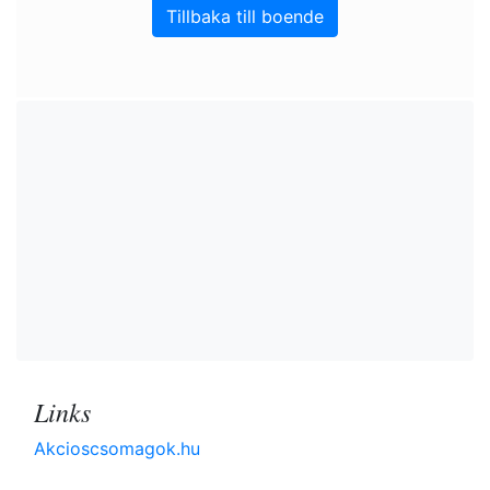
Tillbaka till boende
Links
Akcioscsomagok.hu