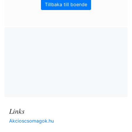
Tillbaka till boende
Links
Akcioscsomagok.hu