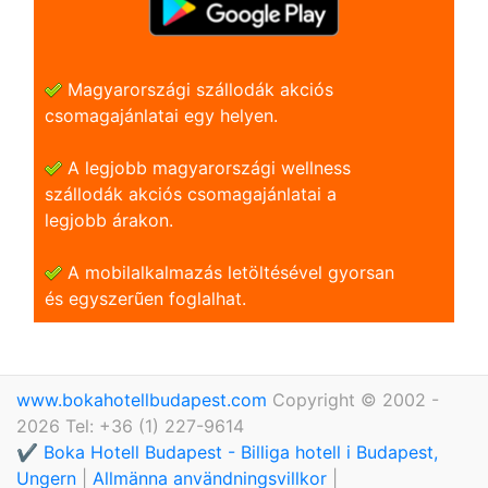
Magyarországi szállodák akciós
csomagajánlatai egy helyen.
A legjobb magyarországi wellness
szállodák akciós csomagajánlatai a
legjobb árakon.
A mobilalkalmazás letöltésével gyorsan
és egyszerũen foglalhat.
www.bokahotellbudapest.com
Copyright © 2002 -
2026 Tel: +36 (1) 227-9614
✔️ Boka Hotell Budapest - Billiga hotell i Budapest,
Ungern
|
Allmänna användningsvillkor
|