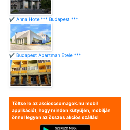
✔️ Anna Hotel*** Budapest ***
✔️ Budapest Apartman Etele ***
Töltse le az akcioscsomagok.hu mobil
applikációt, hogy minden kütyüjén, mobilján
önnel legyen az összes akciós szállás!