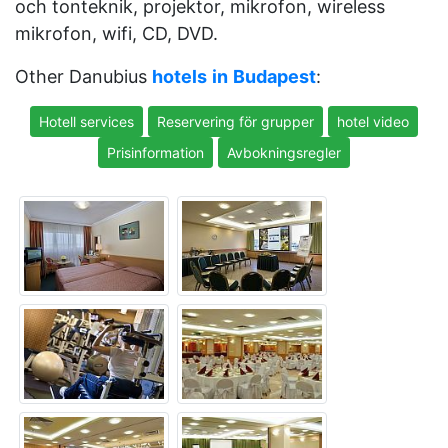
och tonteknik, projektor, mikrofon, wireless
mikrofon, wifi, CD, DVD.
Other Danubius
hotels
in
Budapest
:
Hotell services
Reservering för grupper
hotel video
Prisinformation
Avbokningsregler