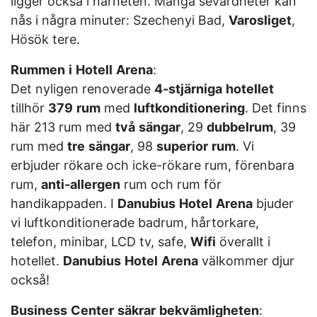
ligger också i närheten. Många sevärdheter kan
nås i några minuter: Szechenyi Bad,
Varosliget
,
Hösök tere.
Rummen
i
Hotell
Arena
:
Det nyligen renoverade
4-stjärniga
hotellet
tillhör
379
rum
med
luftkonditionering
. Det finns
här 213 rum med
två
sängar
, 29
dubbelrum
, 39
rum med
tre
sängar
, 98
superior
rum
. Vi
erbjuder rökare och icke-rökare rum, förenbara
rum,
anti-allergen
rum och rum för
handikappaden. I
Danubius
Hotel
Arena
bjuder
vi luftkonditionerade badrum, hårtorkare,
telefon, minibar, LCD tv, safe,
Wifi
överallt i
hotellet.
Danubius
Hotel
Arena
välkommer djur
också!
Business
Center
säkrar
bekvämligheten
: