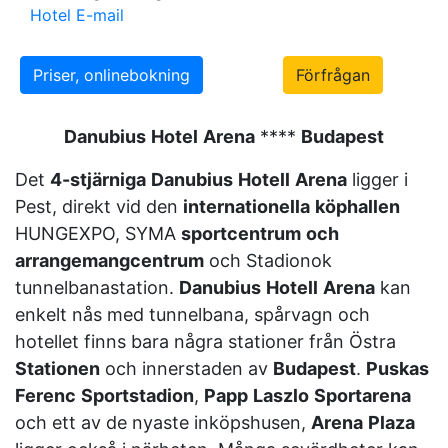
Hotel E-mail
Priser, onlinebokning
Förfrågan
Danubius
Hotel
Arena
****
Budapest
Det
4-stjärniga
Danubius
Hotell
Arena
ligger i
Pest, direkt vid den
internationella
köphallen
HUNGEXPO, SYMA
sportcentrum
och
arrangemangcentrum
och Stadionok
tunnelbanastation.
Danubius
Hotell
Arena
kan
enkelt nås med tunnelbana, spårvagn och
hotellet finns bara några stationer från Östra
Stationen
och innerstaden av
Budapest
.
Puskas
Ferenc
Sportstadion
,
Papp
Laszlo
Sportarena
och ett av de nyaste inköpshusen,
Arena
Plaza