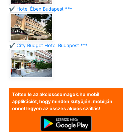
✔️ Hotel Ében Budapest ***
✔️ City Budget Hotel Budapest ***
Töltse le az akcioscsomagok.hu mobil
applikációt, hogy minden kütyüjén, mobilján
önnel legyen az összes akciós szállás!