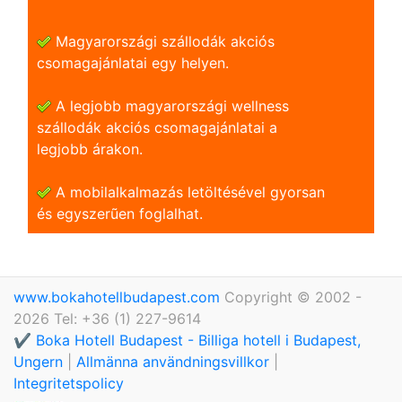
Magyarországi szállodák akciós
csomagajánlatai egy helyen.
A legjobb magyarországi wellness
szállodák akciós csomagajánlatai a
legjobb árakon.
A mobilalkalmazás letöltésével gyorsan
és egyszerũen foglalhat.
www.bokahotellbudapest.com
Copyright © 2002 -
2026 Tel: +36 (1) 227-9614
✔️ Boka Hotell Budapest - Billiga hotell i Budapest,
Ungern
|
Allmänna användningsvillkor
|
Integritetspolicy