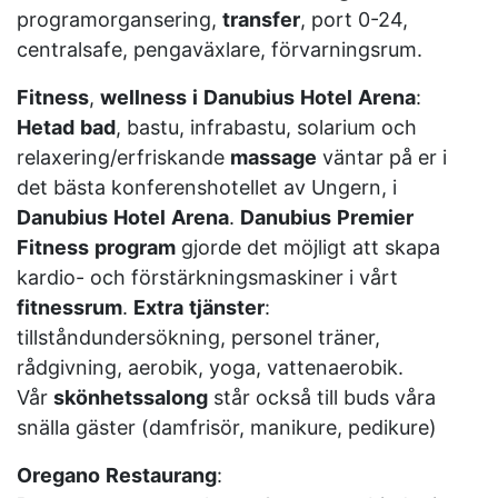
programorgansering,
transfer
, port 0-24,
centralsafe, pengaväxlare, förvarningsrum.
Fitness
,
wellness
i
Danubius
Hotel
Arena
:
Hetad
bad
, bastu, infrabastu, solarium och
relaxering/erfriskande
massage
väntar på er i
det bästa konferenshotellet av Ungern, i
Danubius
Hotel
Arena
.
Danubius
Premier
Fitness
program
gjorde det möjligt att skapa
kardio- och förstärkningsmaskiner i vårt
fitnessrum
.
Extra
tjänster
:
tillståndundersökning, personel träner,
rådgivning, aerobik, yoga, vattenaerobik.
Vår
skönhetssalong
står också till buds våra
snälla gäster (damfrisör, manikure, pedikure)
Oregano
Restaurang
: