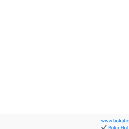
www.bokaho
✔️ Boka Hote