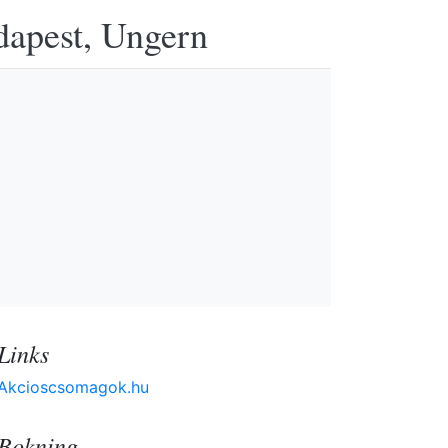
udapest, Ungern
Links
Akcioscsomagok.hu
Bokning