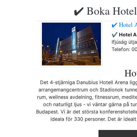
✔️ Boka Hotell
✔️ Hotel 
✔️ Hotel 
Ifjúság útja
Telefon: 0
Hot
Det 4-stjärniga Danubius Hotell Arena l
arrangemangcentrum och Stadionok tunnelba
rum, wellness avdelning, fitnessrum, med
och naturligt ljus - vi väntar gärna på tu
Budapest. Vi är det största konferenshotel
ideala för 330 personer. Det är ideal