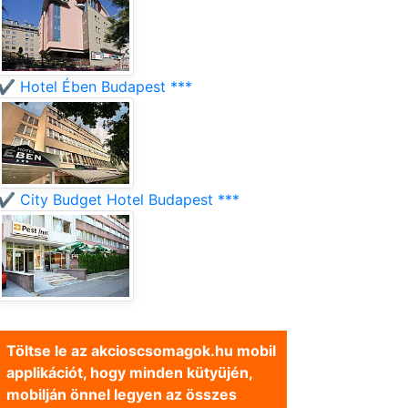
✔️ Hotel Ében Budapest ***
✔️ City Budget Hotel Budapest ***
Töltse le az akcioscsomagok.hu mobil
applikációt, hogy minden kütyüjén,
mobilján önnel legyen az összes