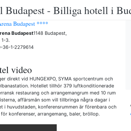
 Budapest - Billiga hotell i B
Arena Budapest ****
Arena Budapest
1148 Budapest,
 1-3.
0-36-1-2279614
el video
igger direkt vid HUNGEXPO, SYMA sportcentrum och
nastation. Hotellet tillhör 379 luftkonditionerade
iterransk restaurang och arrangemangrum med 10 rum
risterna, affärsmän som vill tillbringa några dagar i
let i huvudstaden, konferensrummen är förenbara och
t för konferenser, arrangemang, baler, bröllop.