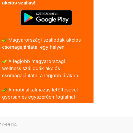
akciós szállás!
Magyarországi szállodák akciós
csomagajánlatai egy helyen.
A legjobb magyarországi
wellness szállodák akciós
csomagajánlatai a legjobb árakon.
A mobilalkalmazás letöltésével
gyorsan és egyszerũen foglalhat.
27-9614