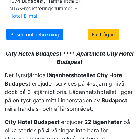
1074 Budapest, Hársfa utca 51.
NTAK-registreringsnummer: -
Hotel E-mail
Priser, onlinebokning
Förfrågan
City Hotell Budapest **** Apartment City Hotel
Budapest
Det fyrstjärniga
lägenhetshotellet City Hotel
Budapest
erbjuder services på 4-stjärnig nivå
dock på 3-stjärnigt pris. Lägenhetshotellet ligger
på en tyst gata mitt i innerstaden av
Budapest
nära handels- och affärsområdet.
City
Hotel
Budapest
erbjuder
22 lägenheter
på
olika storlek på 4 våningar inte bara för
affärsresenärer utan också för turister.