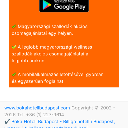
Magyarországi szállodák akciós
csomagajánlatai egy helyen.
A legjobb magyarországi wellness
szállodák akciós csomagajánlatai a
legjobb árakon.
A mobilalkalmazás letöltésével gyorsan
és egyszerũen foglalhat.
www.bokahotellbudapest.com
Copyright © 2002 -
2026 Tel: +36 (1) 227-9614
✔️ Boka Hotell Budapest - Billiga hotell i Budapest,