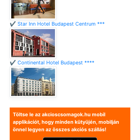
✔️ Star Inn Hotel Budapest Centrum ***
✔️ Continental Hotel Budapest ****
Töltse le az akcioscsomagok.hu mobil
applikációt, hogy minden kütyüjén, mobilján
önnel legyen az összes akciós szállás!