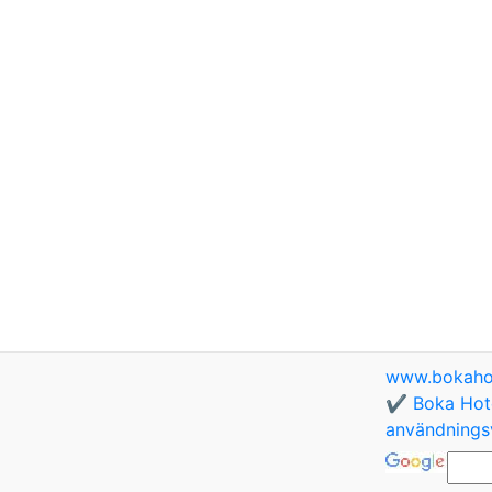
www.bokaho
✔️ Boka Hote
användningsv