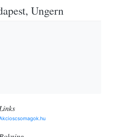
udapest, Ungern
Links
Akcioscsomagok.hu
Bokning