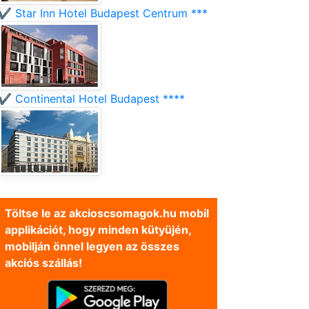
✔️ Star Inn Hotel Budapest Centrum ***
✔️ Continental Hotel Budapest ****
Töltse le az akcioscsomagok.hu mobil
applikációt, hogy minden kütyüjén,
mobilján önnel legyen az összes
akciós szállás!