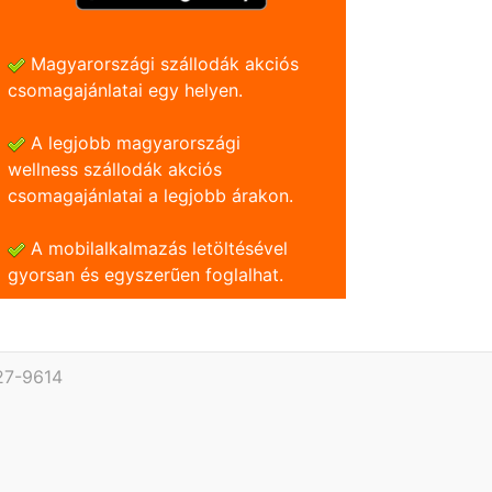
Magyarországi szállodák akciós
csomagajánlatai egy helyen.
A legjobb magyarországi
wellness szállodák akciós
csomagajánlatai a legjobb árakon.
A mobilalkalmazás letöltésével
gyorsan és egyszerũen foglalhat.
27-9614