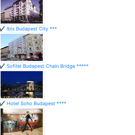
✔️ Ibis Budapest City ***
✔️ Sofitel Budapest Chain Bridge *****
✔️ Hotel Soho Budapest ****