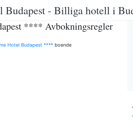
 Budapest - Billiga hotell i B
apest **** Avbokningsregler
me Hotel Budapest ****
boende