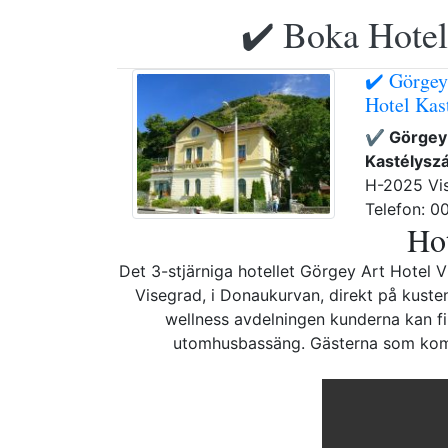
✔️ Boka Hotell
✔️ Görgey
Hotel Kas
✔️ Görgey 
Kastélyszá
H-2025 Vis
Telefon: 0
Hot
Det 3-stjärniga hotellet Görgey Art Hotel V
Visegrad, i Donaukurvan, direkt på kusten
wellness avdelningen kunderna kan fi
utomhusbassäng. Gästerna som komm