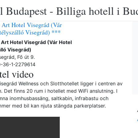
 Budapest - Billiga hotell i B
 Art Hotel Visegrád (Vár
télyszálló Visegrád) ***
Art Hotel Visegrád (Vár Hotel
lló Visegrád)
egrád, Fő út 9.
0-36-1-2279614
el video
isegrád Wellness och Slotthotellet ligger i centren av
. Det finns 20 rum i hotellet med WiFi anslutning. I
nna inomhusbassäng, saltkabin, infrabastu och
er med bil kan njuta stängda parkerplatser.