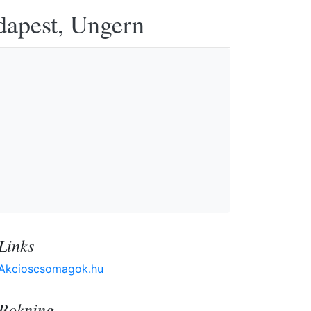
udapest, Ungern
Links
Akcioscsomagok.hu
Bokning