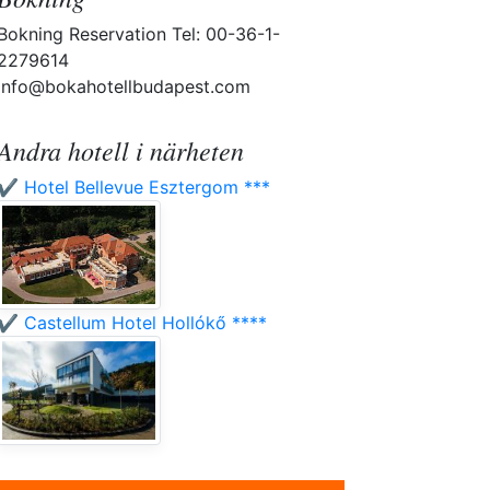
Bokning Reservation Tel: 00-36-1-
2279614
info@bokahotellbudapest.com
Andra hotell i närheten
✔️ Hotel Bellevue Esztergom ***
✔️ Castellum Hotel Hollókő ****