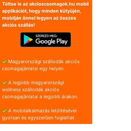
Töltse le az akcioscsomagok.hu mobil
applikációt, hogy minden kütyüjén,
mobilján önnel legyen az összes
akciós szállás!
Magyarországi szállodák akciós
csomagajánlatai egy helyen.
A legjobb magyarországi
wellness szállodák akciós
csomagajánlatai a legjobb árakon.
A mobilalkalmazás letöltésével
gyorsan és egyszerũen foglalhat.