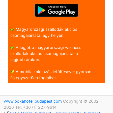
Magyarországi szállodák akciós
csomagajánlatai egy helyen.
A legjobb magyarországi wellness
szállodák akciós csomagajánlatai a
legjobb árakon.
A mobilalkalmazás letöltésével gyorsan
és egyszerũen foglalhat.
www.bokahotellbudapest.com
Copyright © 2002 -
2026 Tel: +36 (1) 227-9614