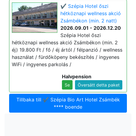
✔️ Szépia Hotel őszi
hétköznapi wellness akció
Zsámbékon (min. 2 natt)
2026.09.01 - 2026.12.20
Szépia Hotel őszi
hétköznapi wellness akció Zsámbékon (min. 2
éj) 19.800 Ft / fő / éj ártól / félpanzió / wellness
használat / fürdőköpeny bekészítés / ingyenes
WiFi / ingyenes parkolás /
Halvpension
Se
Översätt detta paket
Tillbaka till ✔️ Szépia Bio Art Hotel Zsámbék
**** boende