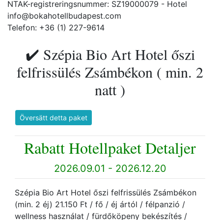
NTAK-registreringsnummer: SZ19000079 - Hotel
info@bokahotellbudapest.com
Telefon: +36 (1) 227-9614
✔️ Szépia Bio Art Hotel őszi
felfrissülés Zsámbékon ( min. 2
natt )
Översätt detta paket
Rabatt Hotellpaket Detaljer
2026.09.01 - 2026.12.20
Szépia Bio Art Hotel őszi felfrissülés Zsámbékon
(min. 2 éj) 21.150 Ft / fő / éj ártól / félpanzió /
wellness használat / fürdőköpeny bekészítés /