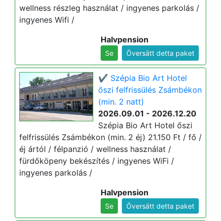
wellness részleg használat / ingyenes parkolás /
ingyenes Wifi /
Halvpension
Se
Översätt detta paket
✔️ Szépia Bio Art Hotel
őszi felfrissülés Zsámbékon
(min. 2 natt)
2026.09.01 - 2026.12.20
Szépia Bio Art Hotel őszi
felfrissülés Zsámbékon (min. 2 éj) 21.150 Ft / fő /
éj ártól / félpanzió / wellness használat /
fürdőköpeny bekészítés / ingyenes WiFi /
ingyenes parkolás /
Halvpension
Se
Översätt detta paket