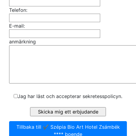
Telefon:
E-mail:
anmärkning
Jag har läst och accepterar sekretesspolicyn.
Tillbaka till ✔️ Szépia Bio Art Hotel Zsámbék
**** boende