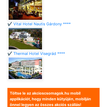
✔️ Vital Hotel Nautis Gárdony ****
✔️ Thermal Hotel Visegrád ****
Töltse le az akcioscsomagok.hu mobil
applikációt, hogy minden kütyüjén, mobilján
önnel legyen az összes akciós szállás!