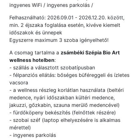
ingyenes WiFi / ingyenes parkolás /
Felhasználható: 2026.09.01 - 2026.12.20. között,
min. 2 éjszaka foglalása esetén, kivéve kiemelt
időszakok és ünnepek
Egyszerre maximum 3 szoba igényelhető!
A csomag tartalma a
zsámbéki
Szépia Bio Art
wellness hotelben
:
- szállás a választott szobatípusban
- félpanziós ellátás: bőséges büféreggeli és ízletes
vacsora
- a wellness részleg korlátlan használata (beltéri
medence, nyári időszakban kültéri medence,
jakuzzi, gőzkabin, szauna merülő medencével)
- fürdőköpeny bekészítés (felnőttek részére)
- szobai széf (laptop elhelyezésére is alkalmas
mérettel)
- ingyenes parkolás