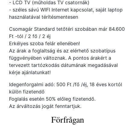
- LCD TV (műholdas TV csatornák)
- széles sávú WIFI Internet kapcsolat, saját laptop
használatával térítésmentesen
Csomagár Standard tetőtéri szobában már 84.600
Ft -tól / 2 fő / 2 éj
Erkélyes szoba felár ellenében!
Az árak a foglaltság és az elérhető szobatípus
függvényében változnak. A pontos árakért a
tervezett tartózkodás dátumának megadásával
kérje ajánlatunkat!
Idegenforgalmi adó: 500 Ft /fő /éj, 18 éves kortól
külön fizetendő
Foglalás esetén 50% előleg fizetendő.
Az árváltozás jogát fenntartjuk.
Förfrågan