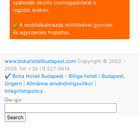
szállodák akciós csomagajánlatai a
legjobb árakon.
A mobilalkalmazás letöltésével gyorsan
és egyszerũen foglalhat.
www.bokahotellbudapest.com
Copyright © 2002 -
2026 Tel: +36 (1) 227-9614
✔️ Boka Hotell Budapest - Billiga hotell i Budapest,
Ungern
|
Allmänna användningsvillkor
|
Integritetspolicy