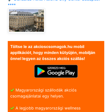
****
Töltse le az akcioscsomagok.hu mobil
applikációt, hogy minden kütyüjén, mobilján
önnel legyen az összes akciós szállás!
Magyarországi szállodák akciós
csomagajánlatai egy helyen.
A legjobb magyarországi wellness