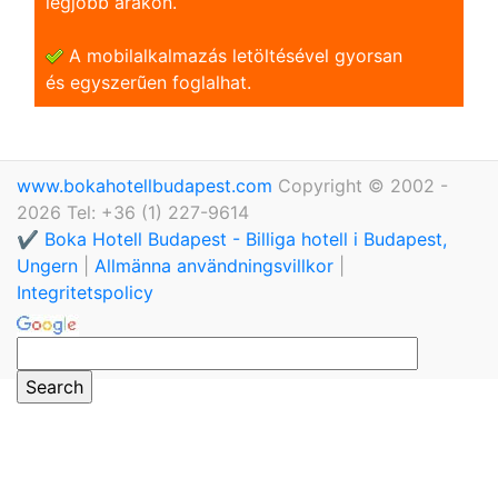
legjobb árakon.
A mobilalkalmazás letöltésével gyorsan
és egyszerũen foglalhat.
www.bokahotellbudapest.com
Copyright © 2002 -
2026 Tel: +36 (1) 227-9614
✔️ Boka Hotell Budapest - Billiga hotell i Budapest,
Ungern
|
Allmänna användningsvillkor
|
Integritetspolicy