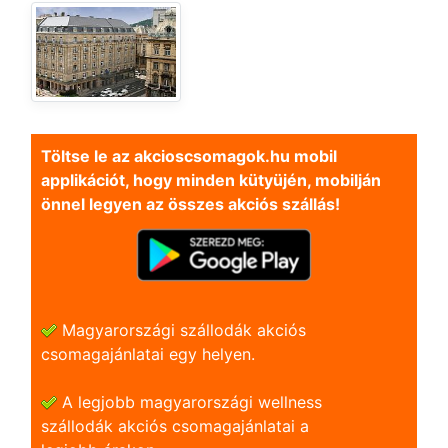
Töltse le az akcioscsomagok.hu mobil
applikációt, hogy minden kütyüjén, mobilján
önnel legyen az összes akciós szállás!
Magyarországi szállodák akciós
csomagajánlatai egy helyen.
A legjobb magyarországi wellness
szállodák akciós csomagajánlatai a