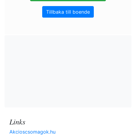
Tillbaka till boende
Links
Akcioscsomagok.hu