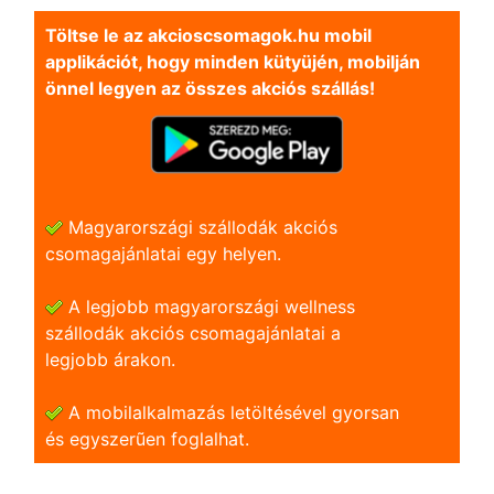
Töltse le az akcioscsomagok.hu mobil
applikációt, hogy minden kütyüjén, mobilján
önnel legyen az összes akciós szállás!
Magyarországi szállodák akciós
csomagajánlatai egy helyen.
A legjobb magyarországi wellness
szállodák akciós csomagajánlatai a
legjobb árakon.
A mobilalkalmazás letöltésével gyorsan
és egyszerũen foglalhat.