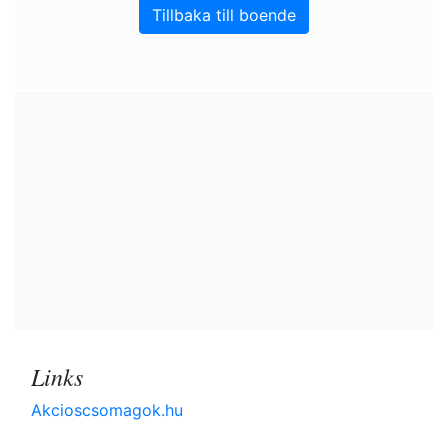
Tillbaka till boende
Links
Akcioscsomagok.hu