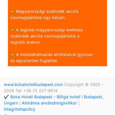
Magyarországi szállodák akciós
csomagajánlatai egy helyen.
A legjobb magyarországi wellness
szállodák akciós csomagajánlatai a
legjobb árakon.
A mobilalkalmazás letöltésével gyorsan
és egyszerũen foglalhat.
www.bokahotellbudapest.com
Copyright © 2002 -
2026 Tel: +36 (1) 227-9614
✔️ Boka Hotell Budapest - Billiga hotell i Budapest,
Ungern
|
Allmänna användningsvillkor
|
Integritetspolicy