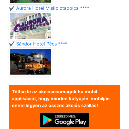
✔️ Aurora Hotel Miskolctapolca ****
✔️ Sándor Hotel Pécs ****
Töltse le az akcioscsomagok.hu mobil
applikációt, hogy minden kütyüjén, mobilján
önnel legyen az összes akciós szállás!