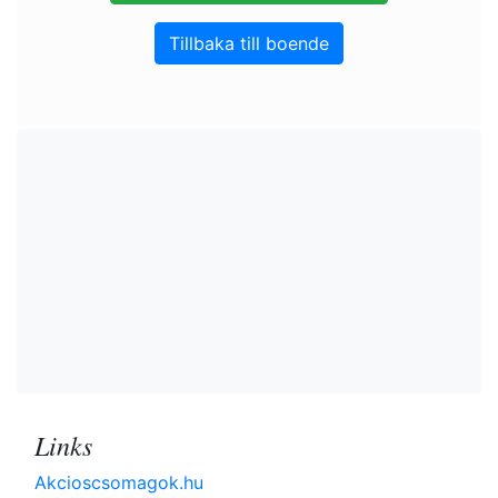
Tillbaka till boende
Links
Akcioscsomagok.hu