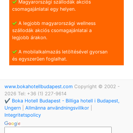
Magyarországi szállodák akciós
csomagajánlatai egy helyen.
A legjobb magyarországi wellness
szállodák akciós csomagajánlatai a
legjobb árakon.
A mobilalkalmazás letöltésével gyorsan
és egyszerũen foglalhat.
www.bokahotellbudapest.com
Copyright © 2002 -
2026 Tel: +36 (1) 227-9614
✔️ Boka Hotell Budapest - Billiga hotell i Budapest,
Ungern
|
Allmänna användningsvillkor
|
Integritetspolicy