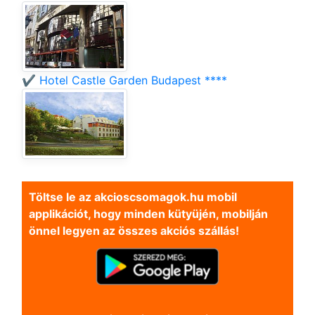
✔️ Hotel Castle Garden Budapest ****
Töltse le az akcioscsomagok.hu mobil
applikációt, hogy minden kütyüjén, mobilján
önnel legyen az összes akciós szállás!