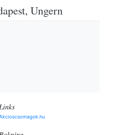
udapest, Ungern
Links
Akcioscsomagok.hu
Bokning