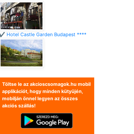
✔️ Hotel Castle Garden Budapest ****
Töltse le az akcioscsomagok.hu mobil
applikációt, hogy minden kütyüjén,
mobilján önnel legyen az összes
akciós szállás!