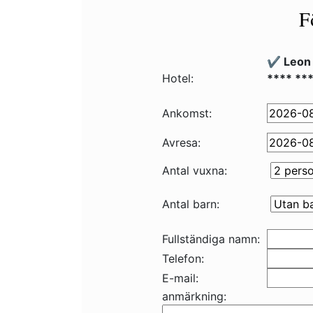
F
✔️ Leon
Hotel:
**** **
Ankomst:
Avresa:
Antal vuxna:
Antal barn:
Fullständiga namn:
Telefon:
E-mail:
anmärkning: