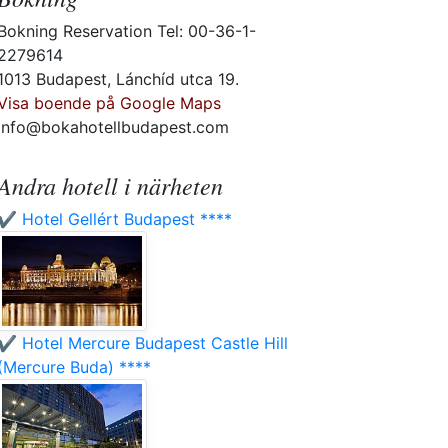
Bokning Reservation Tel: 00-36-1-
2279614
1013 Budapest, Lánchíd utca 19.
Visa boende på Google Maps
info@bokahotellbudapest.com
Andra hotell i närheten
✔️ Hotel Gellért Budapest ****
✔️ Hotel Mercure Budapest Castle Hill
(Mercure Buda) ****