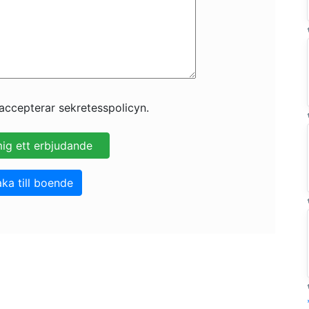
accepterar sekretesspolicyn.
aka till boende