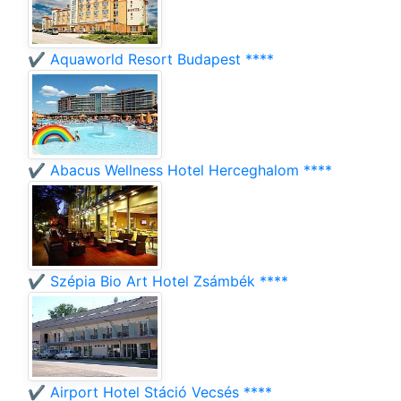
✔️ Aquaworld Resort Budapest ****
✔️ Abacus Wellness Hotel Herceghalom ****
✔️ Szépia Bio Art Hotel Zsámbék ****
✔️ Airport Hotel Stáció Vecsés ****