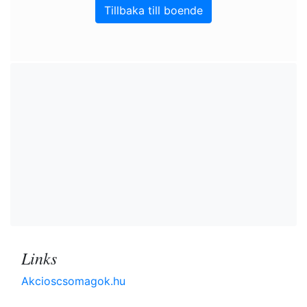
Tillbaka till boende
Links
Akcioscsomagok.hu