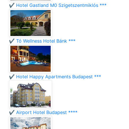
✔️ Hotel Gastland M0 Szigetszentmiklós ***
✔️ Tó Wellness Hotel Bánk ***
✔️ Hotel Happy Apartments Budapest ***
✔️ Airport Hotel Budapest ****