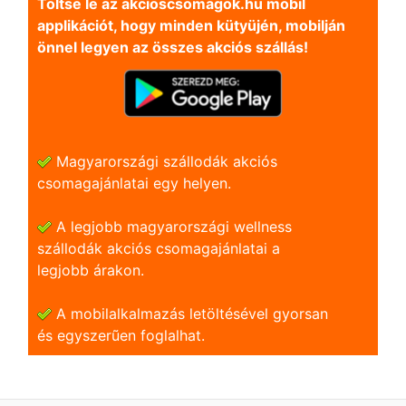
Töltse le az akcioscsomagok.hu mobil
applikációt, hogy minden kütyüjén, mobilján
önnel legyen az összes akciós szállás!
Magyarországi szállodák akciós
csomagajánlatai egy helyen.
A legjobb magyarországi wellness
szállodák akciós csomagajánlatai a
legjobb árakon.
A mobilalkalmazás letöltésével gyorsan
és egyszerũen foglalhat.