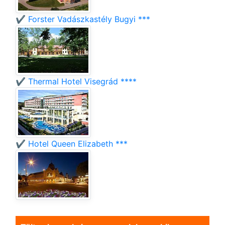
✔️ Forster Vadászkastély Bugyi ***
✔️ Thermal Hotel Visegrád ****
✔️ Hotel Queen Elizabeth ***