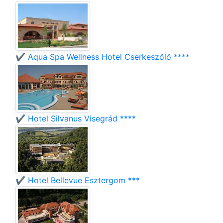
✔️ Aqua Spa Wellness Hotel Cserkeszőlő ****
✔️ Hotel Silvanus Visegrád ****
✔️ Hotel Bellevue Esztergom ***