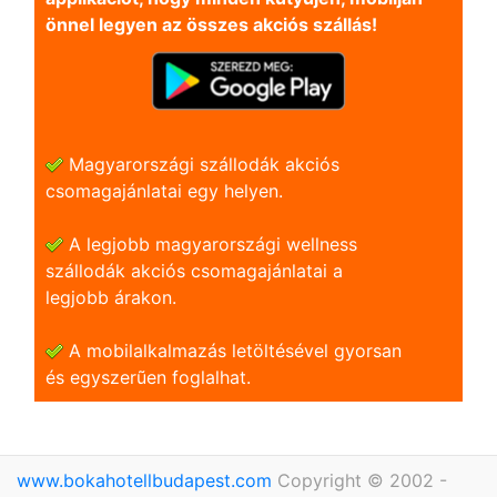
önnel legyen az összes akciós szállás!
Magyarországi szállodák akciós
csomagajánlatai egy helyen.
A legjobb magyarországi wellness
szállodák akciós csomagajánlatai a
legjobb árakon.
A mobilalkalmazás letöltésével gyorsan
és egyszerũen foglalhat.
www.bokahotellbudapest.com
Copyright © 2002 -