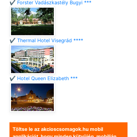
✔️ Forster Vadászkastély Bugyi ***
✔️ Thermal Hotel Visegrád ****
✔️ Hotel Queen Elizabeth ***
Töltse le az akcioscsomagok.hu mobil
applikációt, hogy minden kütyüjén, mobilján