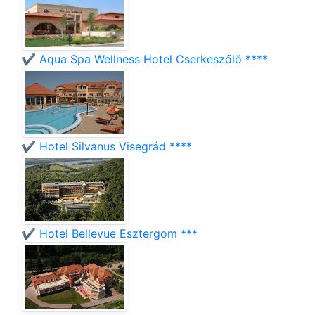
✔️ Aqua Spa Wellness Hotel Cserkeszőlő ****
✔️ Hotel Silvanus Visegrád ****
✔️ Hotel Bellevue Esztergom ***