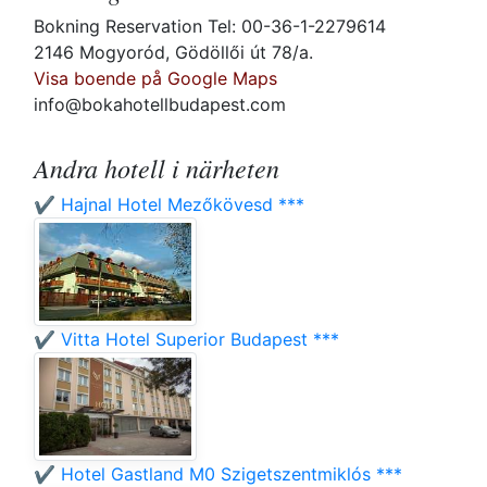
Bokning Reservation Tel: 00-36-1-2279614
2146 Mogyoród, Gödöllői út 78/a.
Visa boende på Google Maps
info@bokahotellbudapest.com
Andra hotell i närheten
✔️ Hajnal Hotel Mezőkövesd ***
✔️ Vitta Hotel Superior Budapest ***
✔️ Hotel Gastland M0 Szigetszentmiklós ***