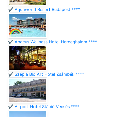
✔️ Aquaworld Resort Budapest ****
✔️ Abacus Wellness Hotel Herceghalom ****
✔️ Szépia Bio Art Hotel Zsámbék ****
✔️ Airport Hotel Stáció Vecsés ****