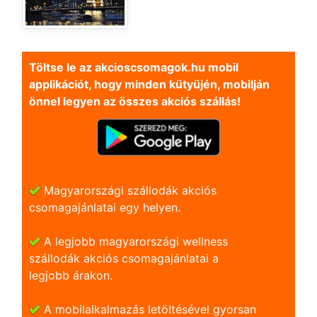
Töltse le az akcioscsomagok.hu mobil
applikációt, hogy minden kütyüjén, mobilján
önnel legyen az összes akciós szállás!
Magyarországi szállodák akciós
csomagajánlatai egy helyen.
A legjobb magyarországi wellness
szállodák akciós csomagajánlatai a
legjobb árakon.
A mobilalkalmazás letöltésével gyorsan