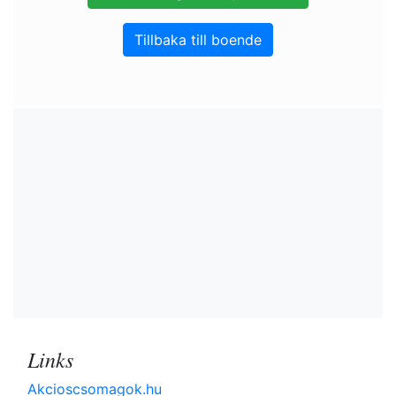
Tillbaka till boende
Links
Akcioscsomagok.hu