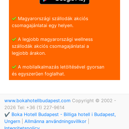
Magyarországi szállodák akciós
csomagajánlatai egy helyen.
A legjobb magyarországi wellness
szállodák akciós csomagajánlatai a
legjobb árakon.
A mobilalkalmazás letöltésével gyorsan
és egyszerũen foglalhat.
www.bokahotellbudapest.com
Copyright © 2002 -
2026 Tel: +36 (1) 227-9614
✔️ Boka Hotell Budapest - Billiga hotell i Budapest,
Ungern
|
Allmänna användningsvillkor
|
Integritetspolicy