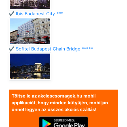
✔️ Ibis Budapest City ***
✔️ Sofitel Budapest Chain Bridge *****
Töltse le az akcioscsomagok.hu mobil
applikációt, hogy minden kütyüjén, mobilján
önnel legyen az összes akciós szállás!