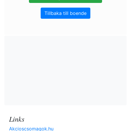
Tillbaka till boende
Links
Akcioscsomagok.hu