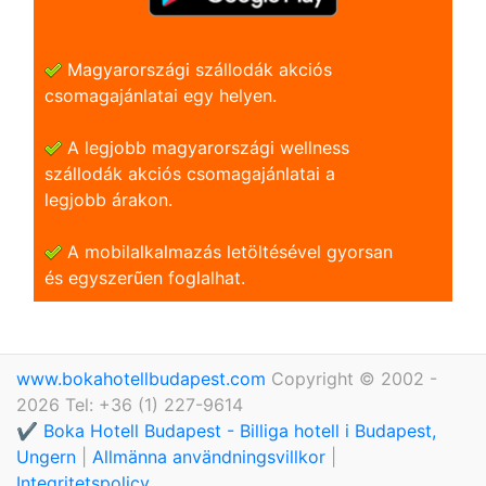
Magyarországi szállodák akciós
csomagajánlatai egy helyen.
A legjobb magyarországi wellness
szállodák akciós csomagajánlatai a
legjobb árakon.
A mobilalkalmazás letöltésével gyorsan
és egyszerũen foglalhat.
www.bokahotellbudapest.com
Copyright © 2002 -
2026 Tel: +36 (1) 227-9614
✔️ Boka Hotell Budapest - Billiga hotell i Budapest,
Ungern
|
Allmänna användningsvillkor
|
Integritetspolicy